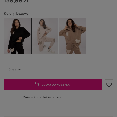
159,99 zł
Kolory
:
beżowy
One size
DODAJ DO KOSZYKA
Możesz kupić także poprzez: