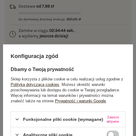
Dostawa
od 7,99 zł
Do darmowej dostawy brakuje
200,00 zł
Zamów w ciągu
02:34:43 sek.
,
a wyślemy
jeszcze dzisiaj!
100 dni na zwrot
Konfiguracja zgód
Dbamy o Twoją prywatność
OPIS PRODUKTU
Sklep korzysta z plików cookie w celu realizacji usług zgodnie z
Polityką dotyczącą cookies
. Możesz określić warunki
GŁÓWNE PARAMETRY
przechowywania lub dostępu do cookie w Twojej przeglądarce.
Więcej informacji na temat warunków i prywatności można
znaleźć także na stronie
Prywatność i warunki Google
.
OPINIE O PRODUKCIE
(0)
Zawsze
WYSYŁKA I DOSTAWA
Funkcjonalne pliki cookie (wymagane)
aktywne
ZWROTY I REKLAMACJE
Analityczne pliki cookie