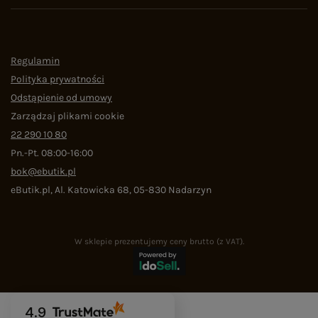
Regulamin
Polityka prywatności
Odstąpienie od umowy
Zarządzaj plikami cookie
22 290 10 80
Pn.-Pt. 08:00-16:00
bok@ebutik.pl
eButik.pl
,
Al. Katowicka 68
,
05-830
Nadarzyn
W sklepie prezentujemy ceny brutto (z VAT).
4.9