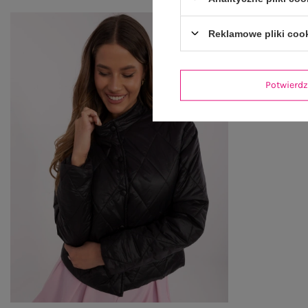
Reklamowe pliki coo
Potwier