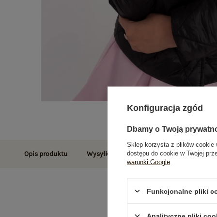
Konfiguracja zgód
Dbamy o Twoją prywatn
Sklep korzysta z plików cookie 
dostępu do cookie w Twojej prz
Opis produktu
Wysyłka i dostawa
Zwroty i reklamac
warunki Google
.
Funkcjonalne pliki 
Analityczne pliki coo