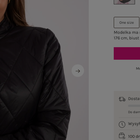
One size
Modelka ma n
176 cm, biust
Mo
Dost
Do dar
Wysy
100 d