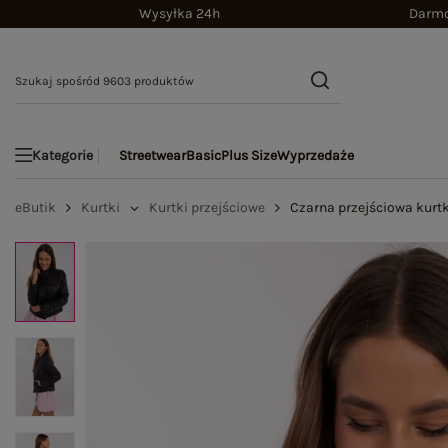
Wysyłka 24h
Darmo
Streetwear
Basic
Plus Size
Wyprzedaże
Kategorie
eButik
Kurtki
Kurtki przejściowe
Czarna przejściowa kurt