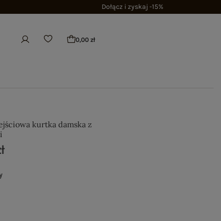
Dołącz i zyskaj -15%
0,00 zł
ejściowa kurtka damska z
i
ł
y