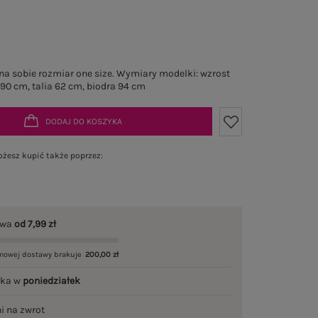
a sobie rozmiar one size. Wymiary modelki: wzrost
 90 cm, talia 62 cm, biodra 94 cm
DODAJ DO KOSZYKA
żesz kupić także poprzez:
awa
od 7,99 zł
mowej dostawy brakuje
200,00 zł
łka w
poniedziałek
ni na zwrot