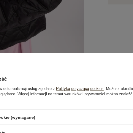
ość
w celu realizacji usług zgodnie z
Polityką dotyczącą cookies
. Możesz określi
eglądarce. Więcej informacji na temat warunków i prywatności można znaleźć
je
Opinie o produkcie
(0)
cookie (wymagane)
OSTATNIO OGLĄDANE
kie