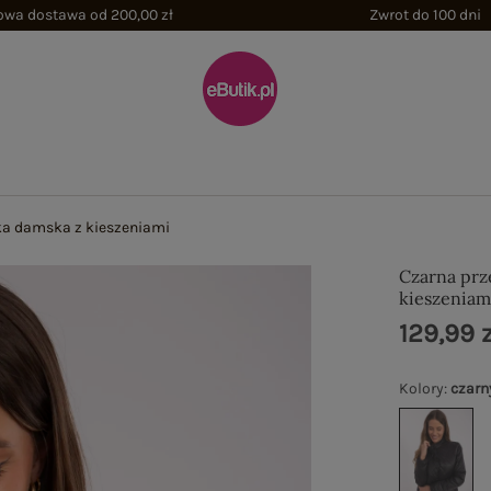
wa dostawa od 200,00 zł
Zwrot do 100 dni
ka damska z kieszeniami
Czarna prz
kieszeniam
129,99 z
Kolory
:
czarn