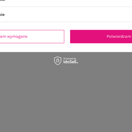
kie
dzam wymagane
Potwierdzam 