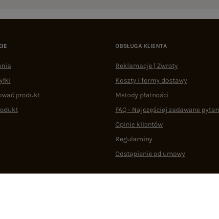
CIE
OBSŁUGA KLIENTA
enia
Reklamacje | Zwroty
yłki
Koszty i formy dostawy
ować produkt
Metody płatności
rodukt
FAQ - Najczęściej zadawane pytan
Opinie klientów
Regulaminy
Odstąpienie od umowy
 plikami cookie
22 290 10 80
Pn.-Pt. 08:00