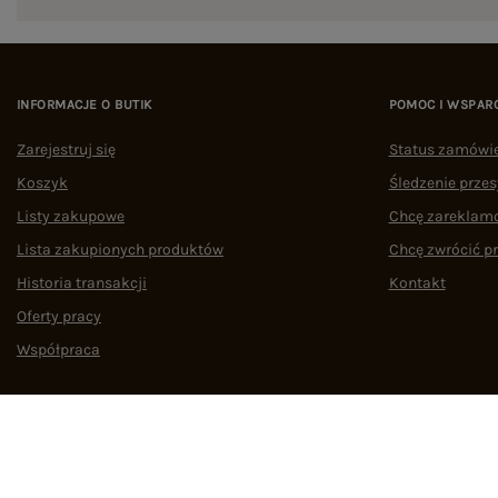
INFORMACJE O BUTIK
POMOC I WSPAR
Zarejestruj się
Status zamówi
Koszyk
Śledzenie przes
Listy zakupowe
Chcę zareklam
Lista zakupionych produktów
Chcę zwrócić p
Historia transakcji
Kontakt
Oferty pracy
Współpraca
Regulamin
Polityka prywatności
Odstąpienie od umowy
Zarządzaj