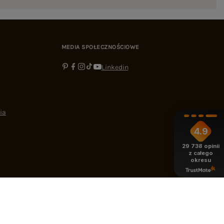
MEDIA SPOŁECZNOŚCIOWE
Linkedin
ia
4.9
29 738
opinii
z całego
okresu
-16:00
bok@ebutik.pl
eButik.pl
,
Al. Katowicka 68
,
05-830
Nadarzyn