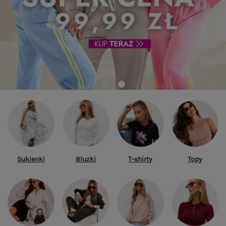
Sukienki
Bluzki
T-shirty
Topy