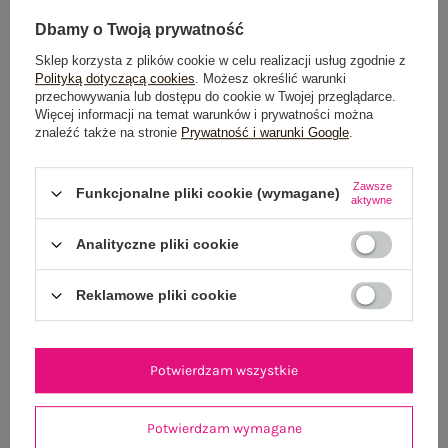
Dbamy o Twoją prywatność
Sklep korzysta z plików cookie w celu realizacji usług zgodnie z
Polityką dotyczącą cookies
. Możesz określić warunki
przechowywania lub dostępu do cookie w Twojej przeglądarce.
Więcej informacji na temat warunków i prywatności można
znaleźć także na stronie
Prywatność i warunki Google
.
Brązowa dzianinowa sukienka z półgolfem
Jasnoniebieskie sp
119,99 zł
Zawsze
Funkcjonalne pliki cookie (wymagane)
aktywne
S/M
L/XL
Analityczne pliki cookie
Reklamowe pliki cookie
Potwierdzam wszystkie
Potwierdzam wymagane