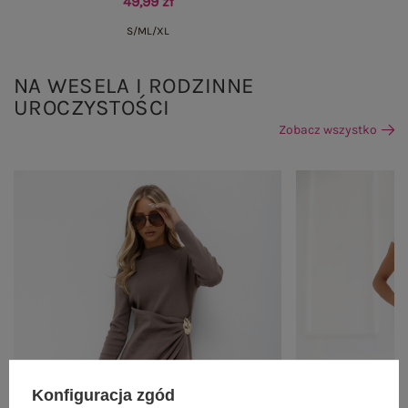
49,99 zł
S/M
L/XL
NA WESELA I RODZINNE
UROCZYSTOŚCI
Zobacz wszystko
Konfiguracja zgód