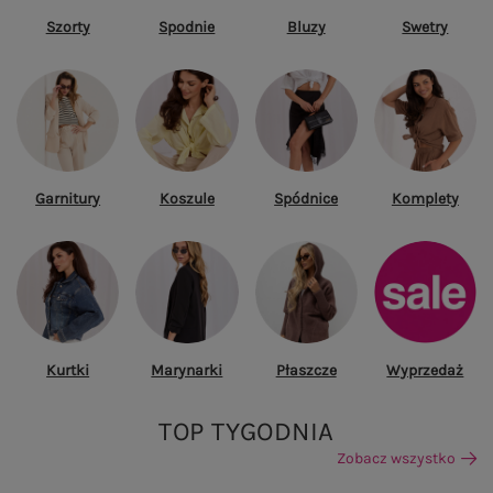
Szorty
Spodnie
Bluzy
Swetry
Garnitury
Koszule
Spódnice
Komplety
Kurtki
Marynarki
Płaszcze
Wyprzedaż
TOP TYGODNIA
Zobacz wszystko