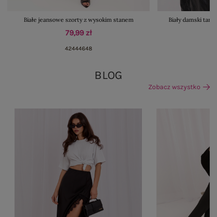
Białe jeansowe szorty z wysokim stanem
Biały damski tan
79,99 zł
42
44
46
48
BLOG
Zobacz wszystko