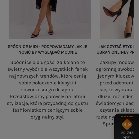
SPÓDNICE MIDI - PODPOWIADAMY JAK JE
JAK CZYTAĆ ETYKIET
NOSIĆ BY WYGLĄDAĆ MODNIE
UBRAŃ ONLINE? PRZ
Spódnice o długości za kolano to
Zakupy modowe w
świetny wybór dla wszystkich fanek
ogromną swobodę, a
najnowszych trendów, które cenią
jednym kluczowy
sobie połączenie klasyki i
przed odebranie
nowoczesnego designu.
się, że wybrana 
Przedstawiamy pomysły na letnie
dłużej niż jeden 
stylizacje, które przypadną do gustu
świadomych decyzj
fashionistkom ceniącym sobie
czytania składó
oryginalny styl.
rzetelnych standa
Sprawdź, na co
4.9
robiąc zaku
29 748
opinii