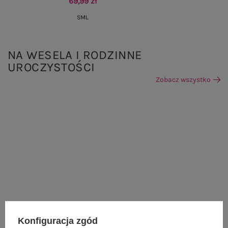
69,99 zł
S
M
L
NA WESELA I RODZINNE
UROCZYSTOŚCI
Zobacz wszystko
Konfiguracja zgód