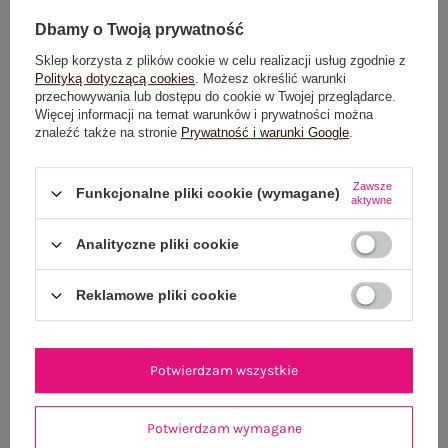
Dbamy o Twoją prywatność
Sklep korzysta z plików cookie w celu realizacji usług zgodnie z
Polityką dotyczącą cookies
. Możesz określić warunki
przechowywania lub dostępu do cookie w Twojej przeglądarce.
Więcej informacji na temat warunków i prywatności można
znaleźć także na stronie
Prywatność i warunki Google
.
Czarny bawełniany top basic na ramiączkach RUE
Jasnoniebieski dam
PARIS
Zawsze
Funkcjonalne pliki cookie (wymagane)
aktywne
54,99 zł
S/M
L/XL
Analityczne pliki cookie
Reklamowe pliki cookie
Potwierdzam wszystkie
Potwierdzam wymagane