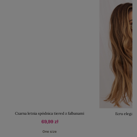
Czarna letnia spódnica tiered z falbanami
Ecru eleganc
69,99 zł
One size