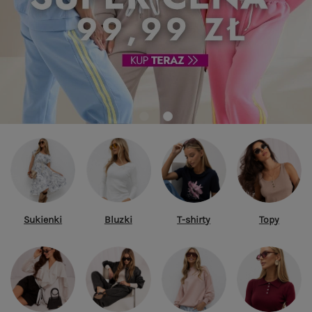
Sukienki
Bluzki
T-shirty
Topy