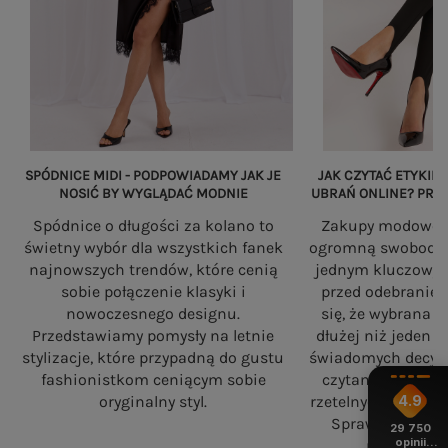
SPÓDNICE MIDI - PODPOWIADAMY JAK JE
JAK CZYTAĆ ETYKIET
NOSIĆ BY WYGLĄDAĆ MODNIE
UBRAŃ ONLINE? PRZ
Spódnice o długości za kolano to
Zakupy modowe w
świetny wybór dla wszystkich fanek
ogromną swobodę, a
najnowszych trendów, które cenią
jednym kluczowy
sobie połączenie klasyki i
przed odebranie
nowoczesnego designu.
się, że wybrana 
Przedstawiamy pomysły na letnie
dłużej niż jeden 
stylizacje, które przypadną do gustu
świadomych decyzj
fashionistkom ceniącym sobie
czytania składó
4.9
oryginalny styl.
rzetelnych standa
Sprawdź, na co
29 750
opinii
robiąc zaku