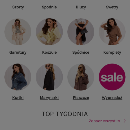
Szorty
Spodnie
Bluzy
Swetry
Garnitury
Koszule
Spódnice
Komplety
Kurtki
Marynarki
Płaszcze
Wyprzedaż
TOP TYGODNIA
Zobacz wszystko