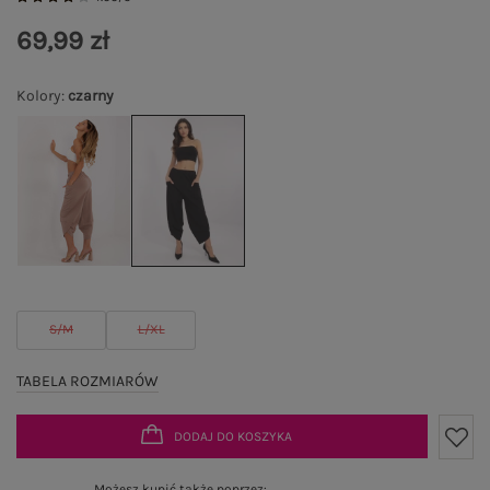
69,99 zł
Kolory
:
czarny
S/M
L/XL
TABELA ROZMIARÓW
DODAJ DO KOSZYKA
Możesz kupić także poprzez: