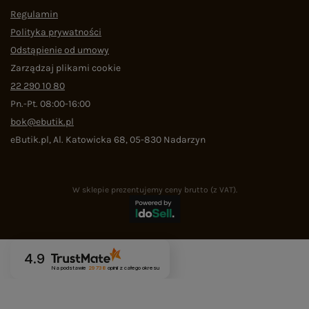
Regulamin
Polityka prywatności
Odstąpienie od umowy
Zarządzaj plikami cookie
22 290 10 80
Pn.-Pt. 08:00-16:00
bok@ebutik.pl
eButik.pl
,
Al. Katowicka 68
,
05-830
Nadarzyn
W sklepie prezentujemy ceny brutto (z VAT).
4.9
Na podstawie
29 738
opinii
z całego okresu