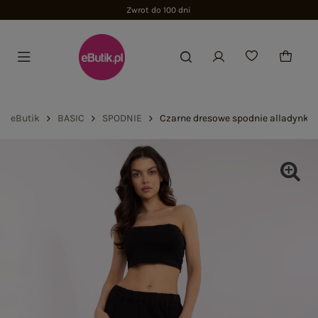
Zwrot do 100 dni
eButik
BASIC
SPODNIE
Czarne dresowe spodnie alladynki 