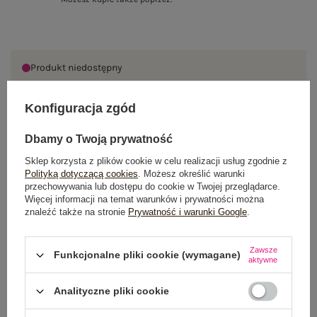
Produkt niedostępny
Konfiguracja zgód
OPIS PRODUKTU
Dbamy o Twoją prywatność
Sklep korzysta z plików cookie w celu realizacji usług zgodnie z
GŁÓWNE PARAMETRY
Polityką dotyczącą cookies
. Możesz określić warunki
przechowywania lub dostępu do cookie w Twojej przeglądarce.
OPINIE O PRODUKCIE
(4)
Więcej informacji na temat warunków i prywatności można
znaleźć także na stronie
Prywatność i warunki Google
.
WYSYŁKA I DOSTAWA
Zawsze
Funkcjonalne pliki cookie (wymagane)
aktywne
ZWROTY I REKLAMACJE
Analityczne pliki cookie