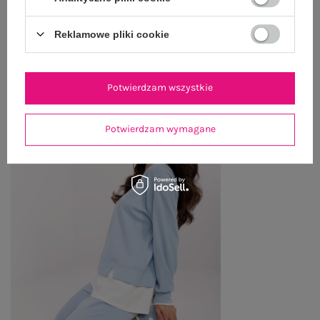
Reklamowe pliki cookie
OSTATNIO OGLĄDANE
Zobacz wszystko
Potwierdzam wszystkie
Potwierdzam wymagane