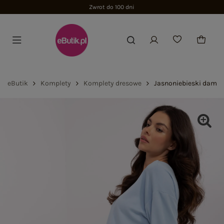
Zwrot do 100 dni
eButik
Komplety
Komplety dresowe
Jasnoniebieski damsk