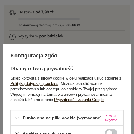
Dostawa
od 7,99 zł
Do darmowej dostawy brakuje
200,00 zł
Wysyłka w
poniedziałek
100 dni na zwrot
Konfiguracja zgód
Dbamy o Twoją prywatność
OPIS PRODUKTU
Sklep korzysta z plików cookie w celu realizacji usług zgodnie z
Polityką dotyczącą cookies
. Możesz określić warunki
przechowywania lub dostępu do cookie w Twojej przeglądarce.
GŁÓWNE PARAMETRY
Więcej informacji na temat warunków i prywatności można
znaleźć także na stronie
Prywatność i warunki Google
.
OPINIE O PRODUKCIE
(0)
Zawsze
WYSYŁKA I DOSTAWA
Funkcjonalne pliki cookie (wymagane)
aktywne
ZWROTY I REKLAMACJE
Analityczne pliki cookie