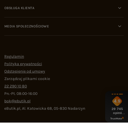
OBSŁUGA KLIENTA
MEDIA SPOŁECZNOŚCIOWE
Regulamin
Polityka prywatności
Odstąpienie od umowy
Zarządzaj plikami cookie
22 290 10 80
Pn.-Pt. 08:00-16:00
bok@ebutik.pl
4.9
eButik.pl
,
Al. Katowicka 68
,
05-830
Nadarzyn
29 745
opinii
z całego
okresu