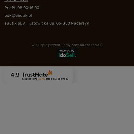
Pn.-Pt. 08:00-16:00
bok@ebutik.pl
eButik.pl
,
Al. Katowicka 68
,
05-830
Nadarzyn
W sklepie prezentujemy ceny brutto (z VAT).
4.9
Na podstawie
29 770
opinii
z całego okresu