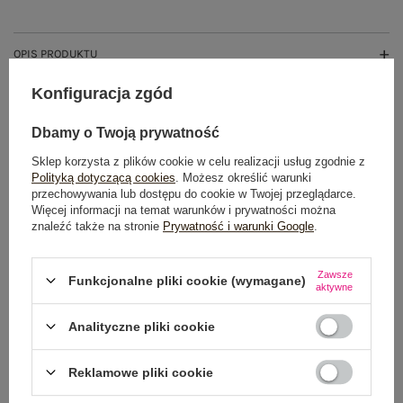
OPIS PRODUKTU
Konfiguracja zgód
GŁÓWNE PARAMETRY
Dbamy o Twoją prywatność
OPINIE O PRODUKCIE
(0)
Sklep korzysta z plików cookie w celu realizacji usług zgodnie z
Polityką dotyczącą cookies
. Możesz określić warunki
WYSYŁKA I DOSTAWA
przechowywania lub dostępu do cookie w Twojej przeglądarce.
Więcej informacji na temat warunków i prywatności można
ZWROTY I REKLAMACJE
znaleźć także na stronie
Prywatność i warunki Google
.
Zawsze
Funkcjonalne pliki cookie (wymagane)
aktywne
Analityczne pliki cookie
Reklamowe pliki cookie