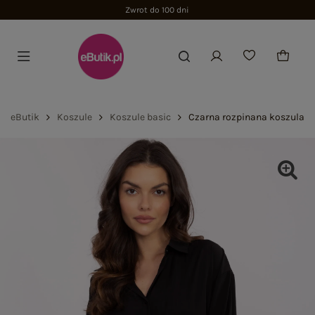
Zwrot do 100 dni
eButik
Koszule
Koszule basic
Czarna rozpinana koszula d