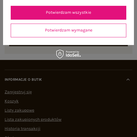
NEWSLETTER
Potwierdzam wszystkie
Zapisz się do naszego newslettera i otrzymaj 15% zniżki na
pierwsze zamówienie
Potwierdzam wymagane
ZAPISZ SIĘ
INFORMACJE O BUTIK
Zarejestruj się
Koszyk
Listy zakupowe
Lista zakupionych produktów
Historia transakcji