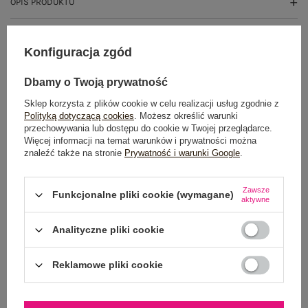
OPIS PRODUKTU
GŁÓWNE PARAMETRY
Konfiguracja zgód
OPINIE O PRODUKCIE
(0)
Dbamy o Twoją prywatność
WYSYŁKA I DOSTAWA
Sklep korzysta z plików cookie w celu realizacji usług zgodnie z
Polityką dotyczącą cookies
. Możesz określić warunki
przechowywania lub dostępu do cookie w Twojej przeglądarce.
ZWROTY I REKLAMACJE
Więcej informacji na temat warunków i prywatności można
znaleźć także na stronie
Prywatność i warunki Google
.
Zawsze
Funkcjonalne pliki cookie (wymagane)
aktywne
Analityczne pliki cookie
Reklamowe pliki cookie
NEWSLETTER
Zapisz się do naszego newslettera i otrzymaj 15% zniżki na