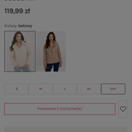
119,99 zł
Kolory
:
beżowy
S
M
L
XL
2XL
POWIADOM O DOSTĘPNOŚCI