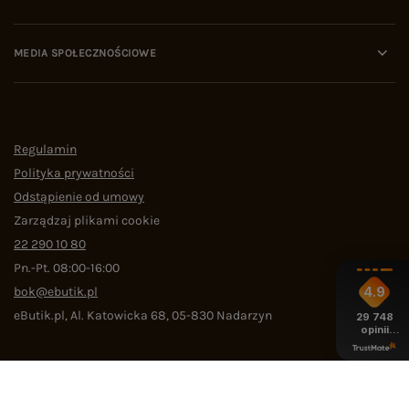
MEDIA SPOŁECZNOŚCIOWE
Regulamin
Polityka prywatności
Odstąpienie od umowy
Zarządzaj plikami cookie
22 290 10 80
Pn.-Pt. 08:00-16:00
bok@ebutik.pl
4.9
eButik.pl
,
Al. Katowicka 68
,
05-830
Nadarzyn
29 748
opinii
z całego
okresu
W sklepie prezentujemy ceny brutto (z VAT).