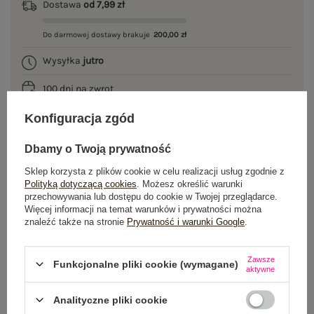
Dostawa
od 7,99 zł
Do darmowej dostawy brakuje
200,00 zł
Wysyłka
jutro
100 dni na zwrot
Konfiguracja zgód
Dbamy o Twoją prywatność
OPIS PRODUKTU
Sklep korzysta z plików cookie w celu realizacji usług zgodnie z
Polityką dotyczącą cookies
. Możesz określić warunki
GŁÓWNE PARAMETRY
przechowywania lub dostępu do cookie w Twojej przeglądarce.
Więcej informacji na temat warunków i prywatności można
OPINIE O PRODUKCIE
(1)
znaleźć także na stronie
Prywatność i warunki Google
.
WYSYŁKA I DOSTAWA
Zawsze
Funkcjonalne pliki cookie (wymagane)
aktywne
ZWROTY I REKLAMACJE
Analityczne pliki cookie