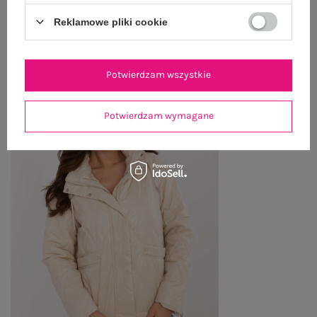
Reklamowe pliki cookie
OSTATNIO OGLĄDANE
Zobacz wszystko
Potwierdzam wszystkie
Potwierdzam wymagane