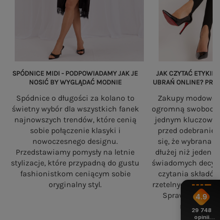
SPÓDNICE MIDI - PODPOWIADAMY JAK JE
JAK CZYTAĆ ETYKIET
NOSIĆ BY WYGLĄDAĆ MODNIE
UBRAŃ ONLINE? PRZ
Spódnice o długości za kolano to
Zakupy modowe w
świetny wybór dla wszystkich fanek
ogromną swobodę, a
najnowszych trendów, które cenią
jednym kluczowy
sobie połączenie klasyki i
przed odebranie
nowoczesnego designu.
się, że wybrana 
Przedstawiamy pomysły na letnie
dłużej niż jeden 
stylizacje, które przypadną do gustu
świadomych decyzj
fashionistkom ceniącym sobie
czytania składó
oryginalny styl.
rzetelnych standa
Sprawdź, na co
4.9
robiąc zaku
29 748
opinii