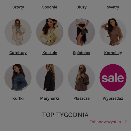
Szorty
Spodnie
Bluzy
Swetry
Garnitury
Koszule
Spódnice
Komplety
Kurtki
Marynarki
Płaszcze
Wyprzedaż
TOP TYGODNIA
Zobacz wszystko