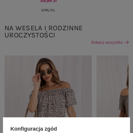
59,99 zł
S/M
L/XL
NA WESELA I RODZINNE
UROCZYSTOŚCI
Zobacz wszystko
Konfiguracja zgód