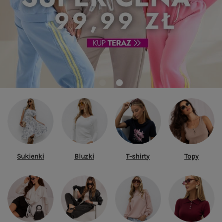
Sukienki
Bluzki
T-shirty
Topy