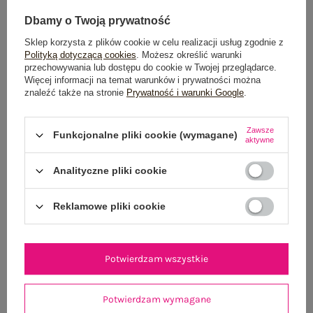
Dbamy o Twoją prywatność
Sklep korzysta z plików cookie w celu realizacji usług zgodnie z
Polityką dotyczącą cookies
. Możesz określić warunki
przechowywania lub dostępu do cookie w Twojej przeglądarce.
Więcej informacji na temat warunków i prywatności można
znaleźć także na stronie
Prywatność i warunki Google
.
Szara letnia sukienka hiszpanka z bawełny SUBLEVEL
Khaki damska sukien
49,99 zł
Zawsze
Funkcjonalne pliki cookie (wymagane)
aktywne
S/M
M/L
Analityczne pliki cookie
Reklamowe pliki cookie
Potwierdzam wszystkie
Potwierdzam wymagane