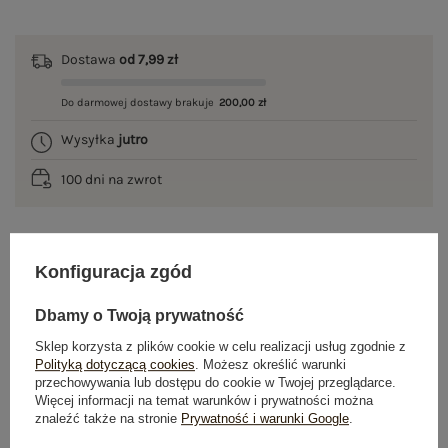
Dostawa
od 7,99 zł
Do darmowej dostawy brakuje
200,00 zł
Wysyłka
jutro
100 dni na zwrot
Konfiguracja zgód
OPIS PRODUKTU
Dbamy o Twoją prywatność
GŁÓWNE PARAMETRY
Sklep korzysta z plików cookie w celu realizacji usług zgodnie z
OPINIE O PRODUKCIE
(0)
Polityką dotyczącą cookies
. Możesz określić warunki
przechowywania lub dostępu do cookie w Twojej przeglądarce.
Więcej informacji na temat warunków i prywatności można
WYSYŁKA I DOSTAWA
znaleźć także na stronie
Prywatność i warunki Google
.