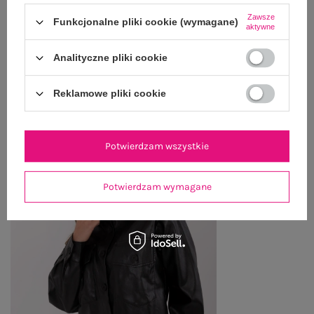
ZWROTY I REKLAMACJE
Zawsze
Funkcjonalne pliki cookie (wymagane)
aktywne
Analityczne pliki cookie
OSTATNIO OGLĄDANE
Zobacz wszystko
Reklamowe pliki cookie
Potwierdzam wszystkie
Potwierdzam wymagane