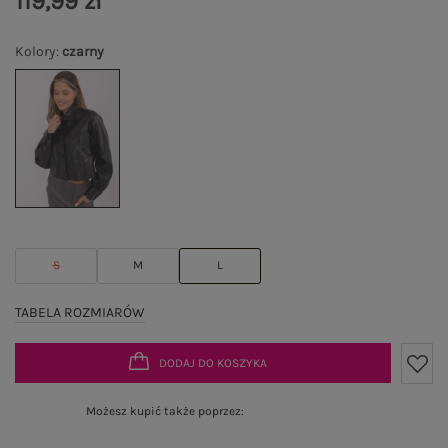
119,99 zł
Kolory
:
czarny
S
M
L
TABELA ROZMIARÓW
DODAJ DO KOSZYKA
Możesz kupić także poprzez: