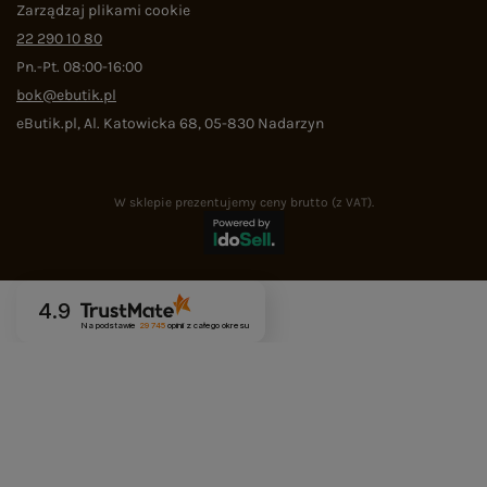
Zarządzaj plikami cookie
22 290 10 80
Pn.-Pt. 08:00-16:00
bok@ebutik.pl
eButik.pl
,
Al. Katowicka 68
,
05-830
Nadarzyn
W sklepie prezentujemy ceny brutto (z VAT).
4.9
Na podstawie
29 745
opinii
z całego okresu