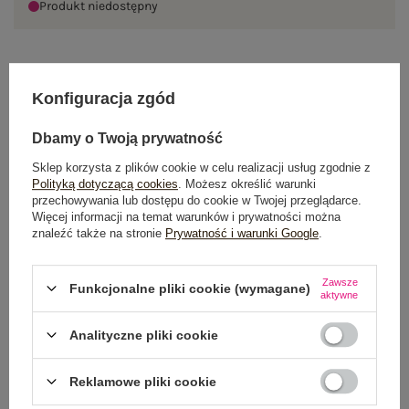
Produkt niedostępny
OPIS PRODUKTU
Konfiguracja zgód
GŁÓWNE PARAMETRY
Dbamy o Twoją prywatność
Sklep korzysta z plików cookie w celu realizacji usług zgodnie z
OPINIE O PRODUKCIE
(3)
Polityką dotyczącą cookies
. Możesz określić warunki
przechowywania lub dostępu do cookie w Twojej przeglądarce.
WYSYŁKA I DOSTAWA
Więcej informacji na temat warunków i prywatności można
znaleźć także na stronie
Prywatność i warunki Google
.
ZWROTY I REKLAMACJE
Zawsze
Funkcjonalne pliki cookie (wymagane)
aktywne
Analityczne pliki cookie
Reklamowe pliki cookie