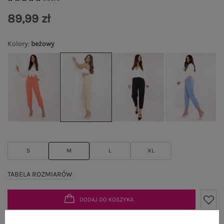
89,99 zł
Kolory
:
beżowy
S
M
L
XL
TABELA ROZMIARÓW
DODAJ DO KOSZYKA
Możesz kupić także poprzez: