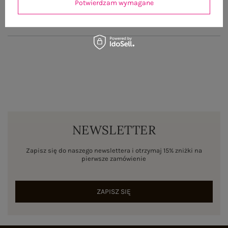
Potwierdzam wymagane
ZWROTY I REKLAMACJE
NEWSLETTER
Zapisz się do naszego newslettera i otrzymaj 15% zniżki na
pierwsze zamówienie
ZAPISZ SIĘ