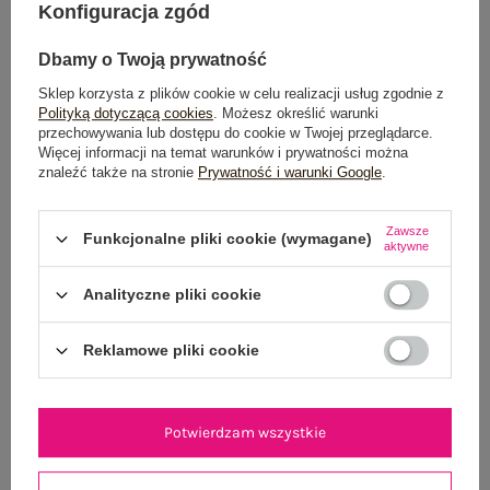
Konfiguracja zgód
Dbamy o Twoją prywatność
Sklep korzysta z plików cookie w celu realizacji usług zgodnie z
Dostawa
od 7,99 zł
Polityką dotyczącą cookies
. Możesz określić warunki
przechowywania lub dostępu do cookie w Twojej przeglądarce.
Do darmowej dostawy brakuje
200,00 zł
Więcej informacji na temat warunków i prywatności można
znaleźć także na stronie
Prywatność i warunki Google
.
Wysyłka
jutro
Zawsze
100 dni na zwrot
Funkcjonalne pliki cookie (wymagane)
aktywne
Analityczne pliki cookie
OPIS PRODUKTU
Reklamowe pliki cookie
GŁÓWNE PARAMETRY
Potwierdzam wszystkie
OPINIE O PRODUKCIE
(1)
WYSYŁKA I DOSTAWA