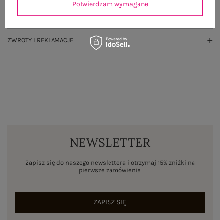
Potwierdzam wymagane
WYSYŁKA I DOSTAWA
ZWROTY I REKLAMACJE
NEWSLETTER
Zapisz się do naszego newslettera i otrzymaj 15% zniżki na
pierwsze zamówienie
ZAPISZ SIĘ