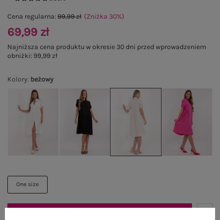
Cena regularna:
99,99 zł
(Zniżka
30
%
)
69,99 zł
Najniższa cena produktu w okresie 30 dni przed wprowadzeniem
obniżki:
99,99 zł
Kolory
:
beżowy
One size
DODAJ DO KOSZYKA