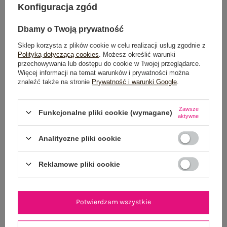
Konfiguracja zgód
Możesz kupić także poprzez:
Dbamy o Twoją prywatność
Sklep korzysta z plików cookie w celu realizacji usług zgodnie z
Polityką dotyczącą cookies
. Możesz określić warunki
przechowywania lub dostępu do cookie w Twojej przeglądarce.
Dostawa
od 7,99 zł
Więcej informacji na temat warunków i prywatności można
znaleźć także na stronie
Prywatność i warunki Google
.
Do darmowej dostawy brakuje
200,00 zł
Wysyłka
jutro
Zawsze
Funkcjonalne pliki cookie (wymagane)
aktywne
100 dni na zwrot
Analityczne pliki cookie
Reklamowe pliki cookie
OPIS PRODUKTU
GŁÓWNE PARAMETRY
Potwierdzam wszystkie
OPINIE O PRODUKCIE
(1)