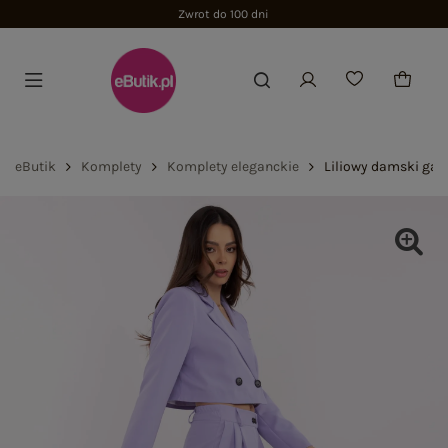
Zwrot do 100 dni
eButik
Komplety
Komplety eleganckie
Liliowy damski gar