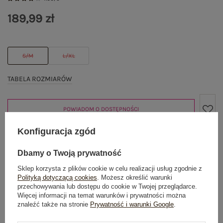
189,99 zł
S/M
L/XL
TABELA ROZMIARÓW
POWIADOM O DOSTĘPNOŚCI
Konfiguracja zgód
Produkt niedostępny
Dbamy o Twoją prywatność
Sklep korzysta z plików cookie w celu realizacji usług zgodnie z
Polityką dotyczącą cookies
. Możesz określić warunki
przechowywania lub dostępu do cookie w Twojej przeglądarce.
OPIS PRODUKTU
Więcej informacji na temat warunków i prywatności można
znaleźć także na stronie
Prywatność i warunki Google
.
GŁÓWNE PARAMETRY