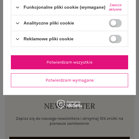
Zawsze
Funkcjonalne pliki cookie (wymagane)
aktywne
OPINIE O PRODUKCIE
(2)
Analityczne pliki cookie
WYSYŁKA I DOSTAWA
Reklamowe pliki cookie
ZWROTY I REKLAMACJE
Potwierdzam wszystkie
Potwierdzam wymagane
NEWSLETTER
Zapisz się do naszego newslettera i otrzymaj 15% zniżki na
pierwsze zamówienie