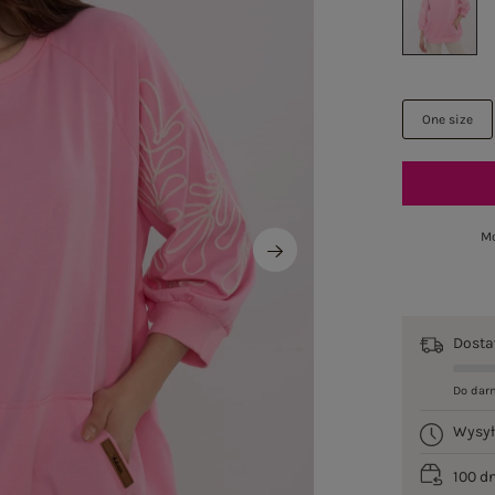
One size
Mo
Dost
Do dar
Wysy
100 d