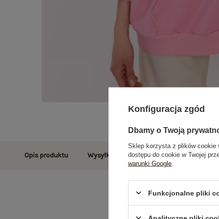
Konfiguracja zgód
Dbamy o Twoją prywatn
Sklep korzysta z plików cookie 
dostępu do cookie w Twojej prz
Opis produktu
Wysyłka i dostawa
Zwroty i reklamac
warunki Google
.
Funkcjonalne pliki 
Analityczne pliki coo