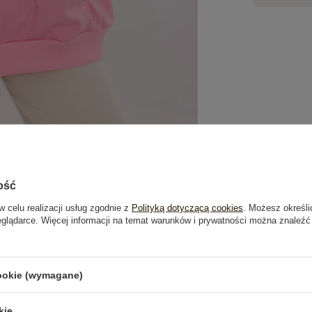
ość
w celu realizacji usług zgodnie z
Polityką dotyczącą cookies
. Możesz określi
eglądarce. Więcej informacji na temat warunków i prywatności można znaleźć
je
Opinie o produkcie
(1)
cookie (wymagane)
OSTATNIO OGLĄDANE
kie