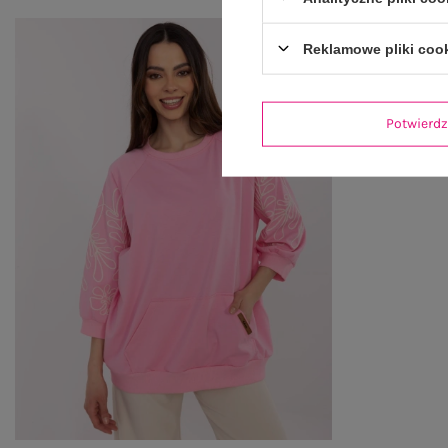
Reklamowe pliki coo
Potwier