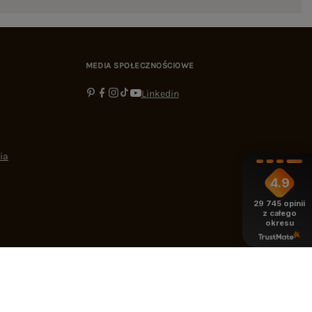
MEDIA SPOŁECZNOŚCIOWE
Linkedin
ia
4.9
29 745
opinii
z całego
okresu
-16:00
bok@ebutik.pl
eButik.pl
,
Al. Katowicka 68
,
05-830
Nadarzyn