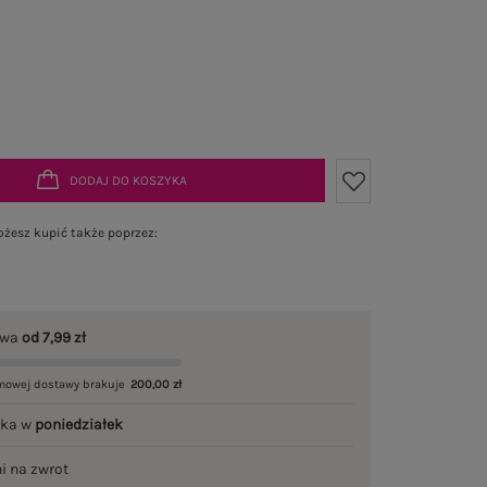
DODAJ DO KOSZYKA
żesz kupić także poprzez:
awa
od 7,99 zł
mowej dostawy brakuje
200,00 zł
łka w
poniedziałek
ni na zwrot