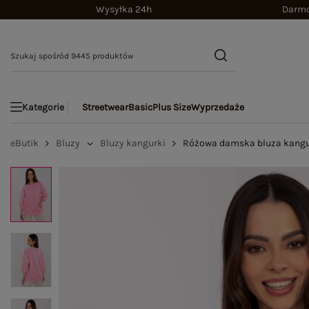
Wysyłka 24h
Darmo
Streetwear
Basic
Plus Size
Wyprzedaże
Kategorie
eButik
Bluzy
Bluzy kangurki
Różowa damska bluza kangu