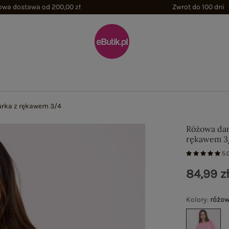
wa dostawa od 200,00 zł
Zwrot do 100 dni
rka z rękawem 3/4
Różowa dam
rękawem 3
5.
84,99 z
Kolory
:
różo