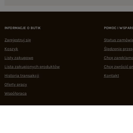
INFORMACJE O BUTIK
POMOC I WSPAR
Zarejestruj się
Status zamówi
Koszyk
Śledzenie przes
Listy zakupowe
Chcę zareklam
Lista zakupionych produktów
Chcę zwrócić p
Historia transakcji
Kontakt
Oferty pracy
Współpraca
Regulamin
Polityka prywatności
Odstąpienie od umowy
Zarządzaj