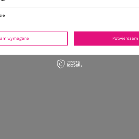
kie
dzam wymagane
Potwierdzam 