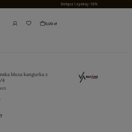
Dołącz i zyskaj -15%
0,00 zł
ska bluza kangurka z
/4
00/5
ł
wy