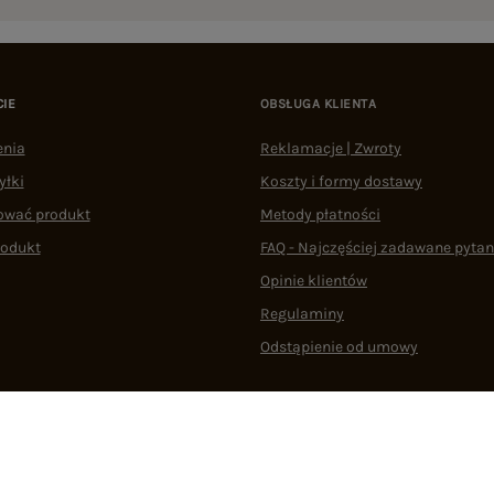
CIE
OBSŁUGA KLIENTA
enia
Reklamacje | Zwroty
yłki
Koszty i formy dostawy
ować produkt
Metody płatności
rodukt
FAQ - Najczęściej zadawane pytan
Opinie klientów
Regulaminy
Odstąpienie od umowy
 plikami cookie
22 290 10 80
Pn.-Pt. 08:00