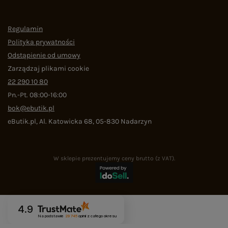
Regulamin
Polityka prywatności
Odstąpienie od umowy
Zarządzaj plikami cookie
22 290 10 80
Pn.-Pt. 08:00-16:00
bok@ebutik.pl
eButik.pl
,
Al. Katowicka 68
,
05-830
Nadarzyn
W sklepie prezentujemy ceny brutto (z VAT).
4.9
Na podstawie
29 745
opinii
z całego okresu