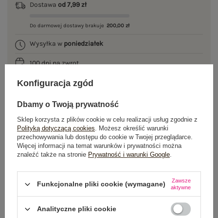
Dostawa
od 7,99 zł
Do darmowej dostawy brakuje
200,00 zł
Wysyłka w
poniedziałek
100 dni na zwrot
Konfiguracja zgód
Dbamy o Twoją prywatność
OPIS PRODUKTU
Sklep korzysta z plików cookie w celu realizacji usług zgodnie z
Polityką dotyczącą cookies
. Możesz określić warunki
GŁÓWNE PARAMETRY
przechowywania lub dostępu do cookie w Twojej przeglądarce.
Więcej informacji na temat warunków i prywatności można
OPINIE O PRODUKCIE
(0)
znaleźć także na stronie
Prywatność i warunki Google
.
WYSYŁKA I DOSTAWA
Zawsze
Funkcjonalne pliki cookie (wymagane)
aktywne
ZWROTY I REKLAMACJE
Analityczne pliki cookie