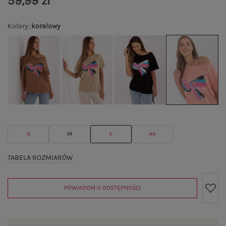
59,99 zł
Kolory
:
koralowy
S
M
L
XL
TABELA ROZMIARÓW
POWIADOM O DOSTĘPNOŚCI