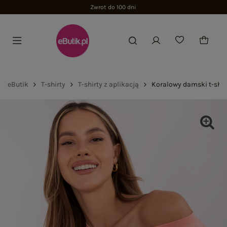
Zwrot do 100 dni
eButik
T-shirty
T-shirty z aplikacją
Koralowy damski t-shir