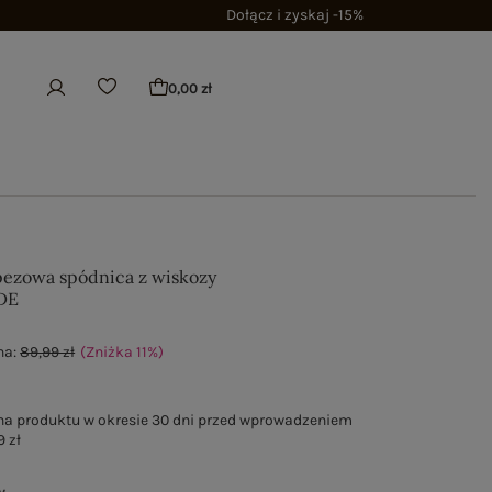
Dołącz i zyskaj -15%
0,00 zł
pezowa spódnica z wiskozy
DE
na:
89,99 zł
(Zniżka
11
%
)
na produktu w okresie 30 dni przed wprowadzeniem
9 zł