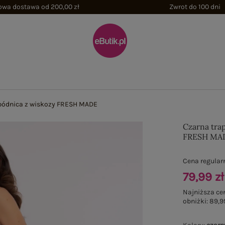
wa dostawa od 200,00 zł
Zwrot do 100 dni
pódnica z wiskozy FRESH MADE
Czarna tra
FRESH MA
Cena regular
79,99 zł
Najniższa ce
obniżki:
89,9