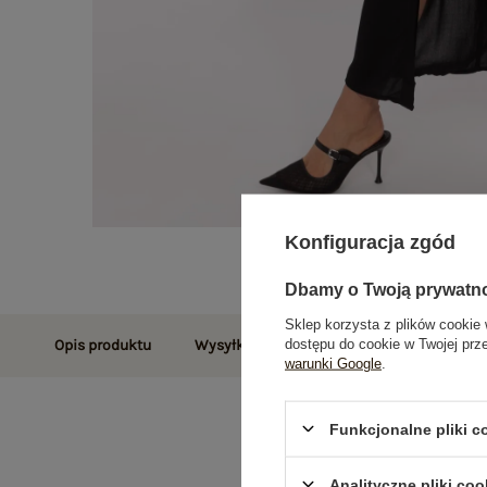
Konfiguracja zgód
Dbamy o Twoją prywatn
Sklep korzysta z plików cookie 
dostępu do cookie w Twojej prz
Opis produktu
Wysyłka i dostawa
Zwroty i reklamac
warunki Google
.
Funkcjonalne pliki 
Analityczne pliki coo