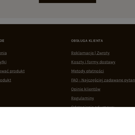
CIE
OBSŁUGA KLIENTA
enia
Reklamacje | Zwroty
yłki
Koszty i formy dostawy
ować produkt
Metody płatności
rodukt
FAQ - Najczęściej zadawane pytan
Opinie klientów
Regulaminy
Odstąpienie od umowy
 plikami cookie
22 290 10 80
Pn.-Pt. 08:00