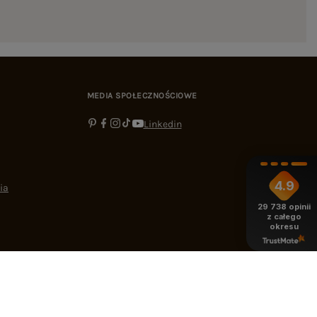
MEDIA SPOŁECZNOŚCIOWE
Linkedin
4.9
ia
29 738
opinii
z całego
okresu
-16:00
bok@ebutik.pl
eButik.pl
,
Al. Katowicka 68
,
05-830
Nadarzyn