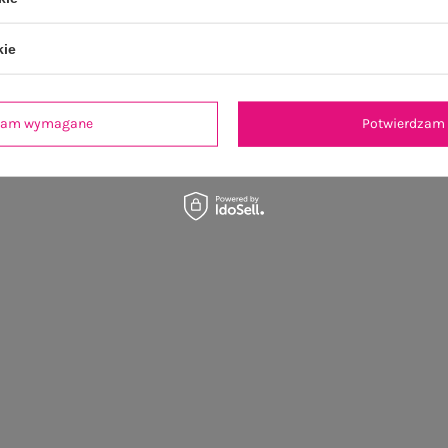
kie
dzam wymagane
Potwierdzam 