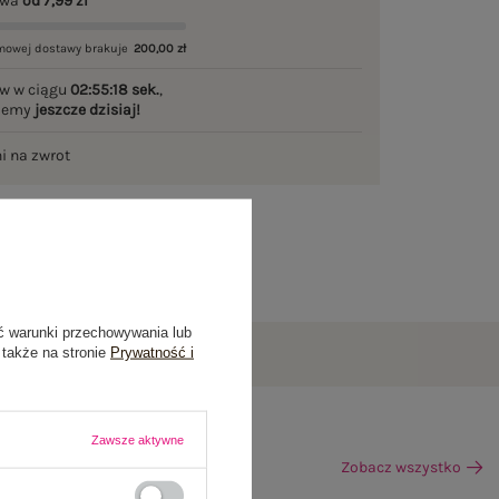
awa
od 7,99 zł
mowej dostawy brakuje
200,00 zł
w w ciągu
02:55:17 sek.
,
ślemy
jeszcze dzisiaj!
ni na zwrot
ć warunki przechowywania lub
 także na stronie
Prywatność i
Zawsze aktywne
Zobacz wszystko