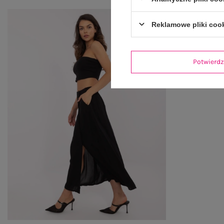
Reklamowe pliki coo
Potwier