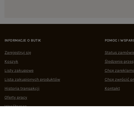
INFORMACJE O BUTIK
POMOC I WSPAR
Zarejestruj się
Status zamówi
Koszyk
Śledzenie przes
Listy zakupowe
Chcę zareklam
Lista zakupionych produktów
Chcę zwrócić p
Historia transakcji
Kontakt
Oferty pracy
Współpraca
Regulamin
Polityka prywatności
Odstąpienie od umowy
Zarządzaj