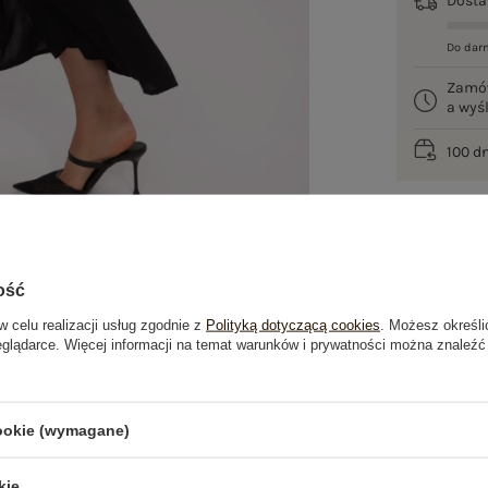
Dost
Do dar
Zamó
a wy
100 d
ość
w celu realizacji usług zgodnie z
Polityką dotyczącą cookies
. Możesz określi
eglądarce. Więcej informacji na temat warunków i prywatności można znaleźć
je
Opinie o produkcie
(0)
cookie (wymagane)
OSTATNIO OGLĄDANE
kie