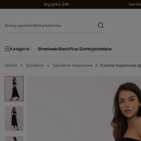
Wysyłka 24h
Darmo
Streetwear
Basic
Plus Size
Wyprzedaże
Kategorie
eButik
Spódnice
Spódnice trapezowe
Czarna trapezowa s