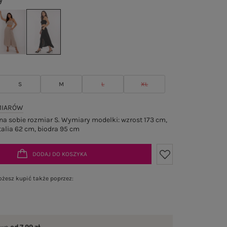
y
S
M
L
XL
MIARÓW
a sobie rozmiar S. Wymiary modelki: wzrost 173 cm,
talia 62 cm, biodra 95 cm
DODAJ DO KOSZYKA
żesz kupić także poprzez: