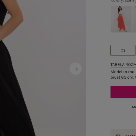
Kolory
:
czarn
XS
TABELA ROZ
Modelka ma n
biust 85 cm, 
Mo