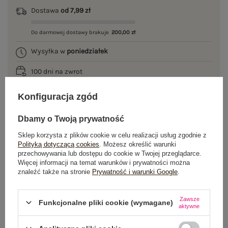
Dostawa
od 7,99 zł
Do darmowej dostawy brakuje
200,00 zł
Wysyłka w
poniedziałek
100 dni na zwrot
Konfiguracja zgód
OPIS PRODUKTU
Dbamy o Twoją prywatność
Sklep korzysta z plików cookie w celu realizacji usług zgodnie z
GŁÓWNE PARAMETRY
Polityką dotyczącą cookies
. Możesz określić warunki
przechowywania lub dostępu do cookie w Twojej przeglądarce.
Więcej informacji na temat warunków i prywatności można
OPINIE O PRODUKCIE
(0)
znaleźć także na stronie
Prywatność i warunki Google
.
WYSYŁKA I DOSTAWA
Zawsze
Funkcjonalne pliki cookie (wymagane)
aktywne
ZWROTY I REKLAMACJE