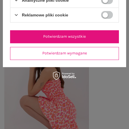
Analityczne pliki cookie
OSTATNIO OGLĄDANE
Reklamowe pliki cookie
Zobacz wszystko
Potwierdzam wszystkie
Potwierdzam wymagane