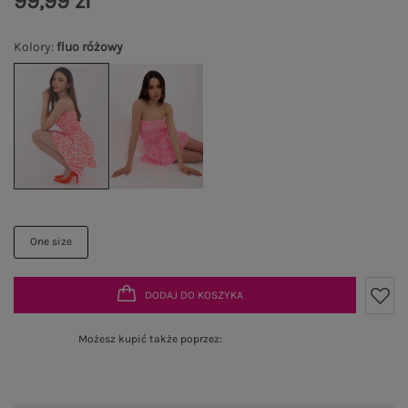
99,99 zł
Kolory
:
fluo różowy
One size
DODAJ DO KOSZYKA
Możesz kupić także poprzez: