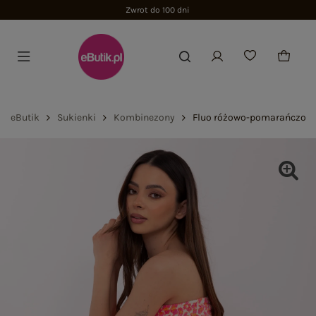
Zwrot do 100 dni
eButik
Sukienki
Kombinezony
Fluo różowo-pomarańczowy