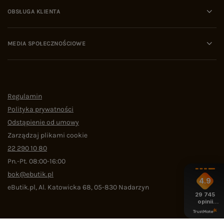
OBSŁUGA KLIENTA
MEDIA SPOŁECZNOŚCIOWE
Regulamin
Polityka prywatności
Odstąpienie od umowy
Zarządzaj plikami cookie
22 290 10 80
Pn.-Pt. 08:00-16:00
bok@ebutik.pl
4.9
eButik.pl
,
Al. Katowicka 68
,
05-830
Nadarzyn
29 745
opinii
z całego
okresu
W sklepie prezentujemy ceny brutto (z VAT).