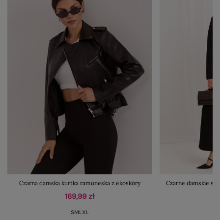
Czarna damska kurtka ramoneska z ekoskóry
Czarne damskie spo
169,99 zł
S
M
L
XL