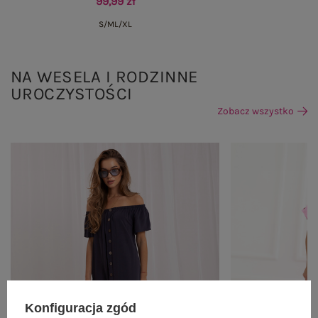
99,99 zł
S/M
L/XL
NA WESELA I RODZINNE
UROCZYSTOŚCI
Zobacz wszystko
Konfiguracja zgód