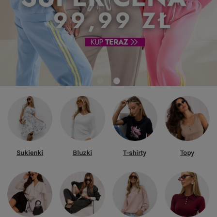
Sukienki
Bluzki
T-shirty
Topy