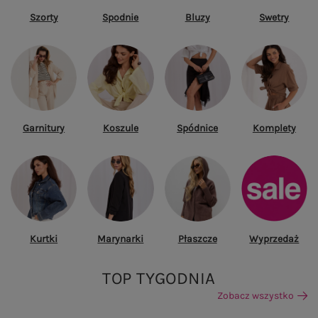
Szorty
Spodnie
Bluzy
Swetry
Garnitury
Koszule
Spódnice
Komplety
Kurtki
Marynarki
Płaszcze
Wyprzedaż
TOP TYGODNIA
Zobacz wszystko