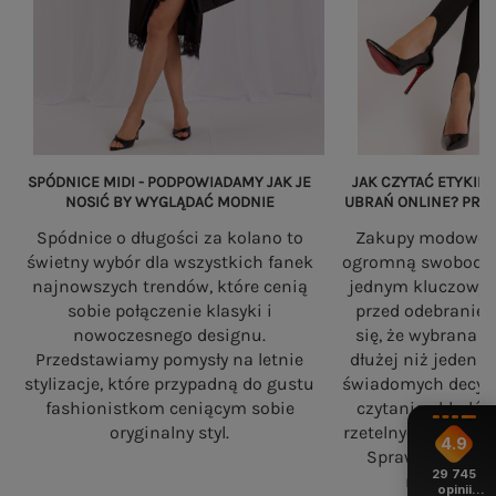
SPÓDNICE MIDI - PODPOWIADAMY JAK JE
JAK CZYTAĆ ETYKIET
NOSIĆ BY WYGLĄDAĆ MODNIE
UBRAŃ ONLINE? PRZ
Spódnice o długości za kolano to
Zakupy modowe w
świetny wybór dla wszystkich fanek
ogromną swobodę, a
najnowszych trendów, które cenią
jednym kluczowy
sobie połączenie klasyki i
przed odebranie
nowoczesnego designu.
się, że wybrana 
Przedstawiamy pomysły na letnie
dłużej niż jeden 
stylizacje, które przypadną do gustu
świadomych decyzj
fashionistkom ceniącym sobie
czytania składó
oryginalny styl.
rzetelnych standa
4.9
Sprawdź, na co
29 745
robiąc zaku
opinii