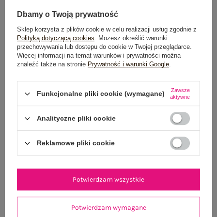
Dbamy o Twoją prywatność
Sklep korzysta z plików cookie w celu realizacji usług zgodnie z
Polityką dotyczącą cookies
. Możesz określić warunki
przechowywania lub dostępu do cookie w Twojej przeglądarce.
Więcej informacji na temat warunków i prywatności można
znaleźć także na stronie
Prywatność i warunki Google
.
Granatowa letnia sukienka hiszpanka z wiskozy
Jasnoróżowa bawe
SUBLEVEL
Zawsze
Funkcjonalne pliki cookie (wymagane)
aktywne
49,99 zł
XS
S
M
L
Analityczne pliki cookie
Reklamowe pliki cookie
Potwierdzam wszystkie
Potwierdzam wymagane