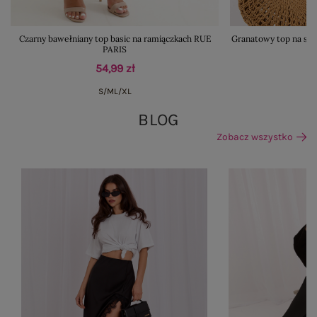
Czarny bawełniany top basic na ramiączkach RUE
Granatowy top na sze
PARIS
54,99 zł
S/M
L/XL
BLOG
Zobacz wszystko