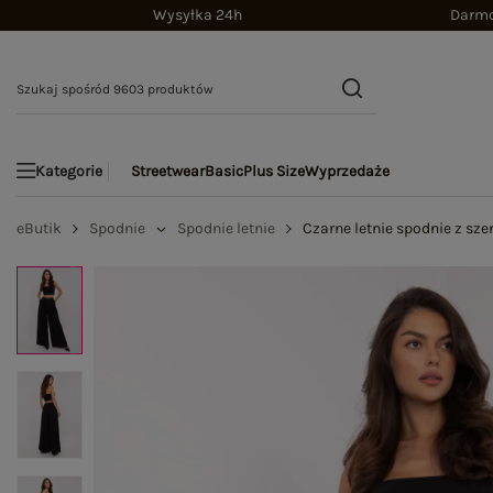
Wysyłka 24h
Darmo
Streetwear
Basic
Plus Size
Wyprzedaże
Kategorie
eButik
Spodnie
Spodnie letnie
Czarne letnie spodnie z sz