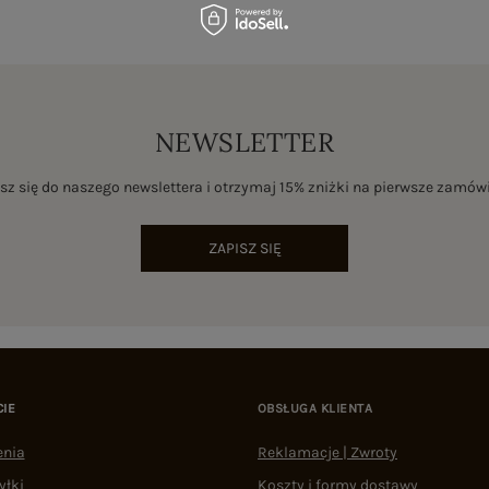
NEWSLETTER
sz się do naszego newslettera i otrzymaj 15% zniżki na pierwsze zamów
ZAPISZ SIĘ
CIE
OBSŁUGA KLIENTA
enia
Reklamacje | Zwroty
yłki
Koszty i formy dostawy