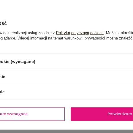
ość
w celu realizacji usług zgodnie z
Polityką dotyczącą cookies
. Możesz określi
eglądarce. Więcej informacji na temat warunków i prywatności można znaleźć
cookie (wymagane)
kie
kie
je
Opinie o produkcie
(0)
dzam wymagane
Potwierdzam 