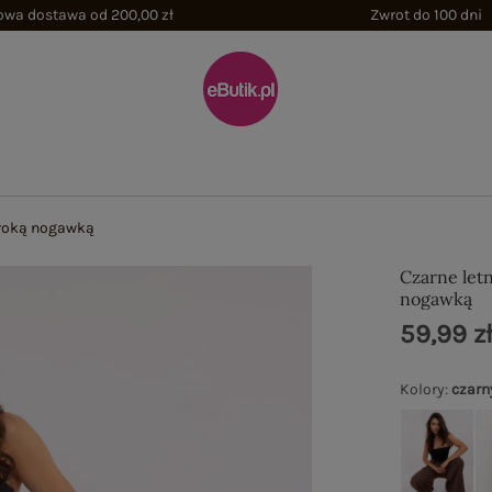
wa dostawa od 200,00 zł
Zwrot do 100 dni
eroką nogawką
Czarne let
nogawką
59,99 z
Kolory
:
czarn