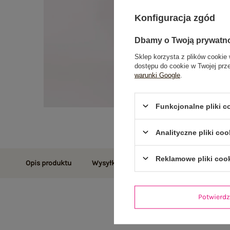
Konfiguracja zgód
Dbamy o Twoją prywatn
Sklep korzysta z plików cookie 
dostępu do cookie w Twojej prz
warunki Google
.
Funkcjonalne pliki 
Analityczne pliki coo
Reklamowe pliki coo
Opis produktu
Wysyłka i dostawa
Zwroty i reklamac
Potwier