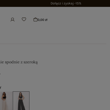
Dołącz i zyskaj -15%
0,00 zł
nie spodnie z szeroką
ł
y