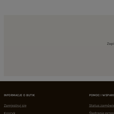
Zapi
INFORMACJE O BUTIK
POMOC I WSPAR
Zarejestruj się
Status zamówi
Koszyk
Śledzenie przes