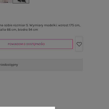
a sobie rozmiar S. Wymiary modelki: wzrost 175 cm,
talia 66 cm, biodra 94 cm
POWIADOM O DOSTĘPNOŚCI
niedostępny