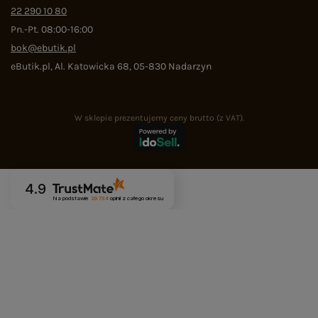
22 290 10 80
Pn.-Pt. 08:00-16:00
bok@ebutik.pl
eButik.pl
,
Al. Katowicka 68
,
05-830
Nadarzyn
W sklepie prezentujemy ceny brutto (z VAT).
4.9
Na podstawie
29 734
opinii
z całego okresu