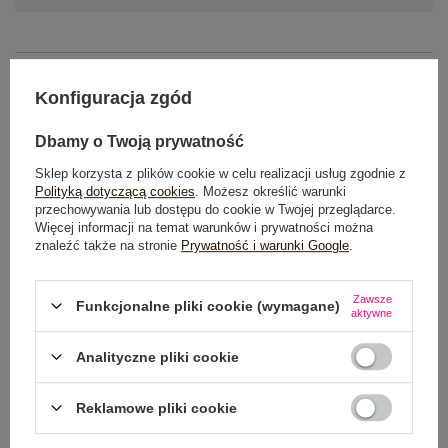
OPIS PRODUKTU
Konfiguracja zgód
GŁÓWNE PARAMETRY
Dbamy o Twoją prywatność
OPINIE O PRODUKCIE
(7)
Sklep korzysta z plików cookie w celu realizacji usług zgodnie z
Polityką dotyczącą cookies
. Możesz określić warunki
przechowywania lub dostępu do cookie w Twojej przeglądarce.
WYSYŁKA I DOSTAWA
Więcej informacji na temat warunków i prywatności można
znaleźć także na stronie
Prywatność i warunki Google
.
ZWROTY I REKLAMACJE
Zawsze
Funkcjonalne pliki cookie (wymagane)
aktywne
Analityczne pliki cookie
Reklamowe pliki cookie