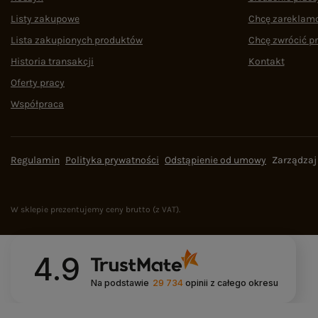
Listy zakupowe
Chcę zareklam
Lista zakupionych produktów
Chcę zwrócić p
Historia transakcji
Kontakt
Oferty pracy
Współpraca
Regulamin
Polityka prywatności
Odstąpienie od umowy
Zarządzaj
W sklepie prezentujemy ceny brutto (z VAT).
4.9
Na podstawie
29 734
opinii
z całego okresu