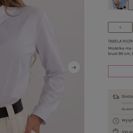
S
TABELA ROZ
Modelka ma n
biust 90 cm, 
Dost
Do dar
Wysy
100 d