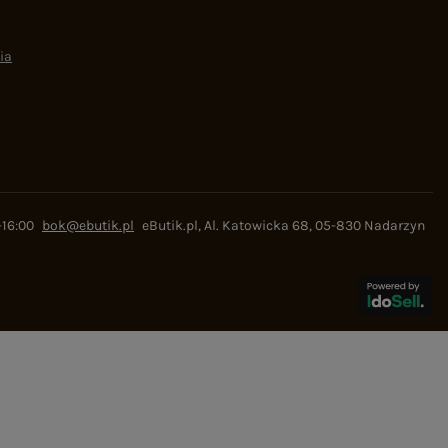
ia
-16:00
bok@ebutik.pl
eButik.pl
,
Al. Katowicka 68
,
05-830
Nadarzyn