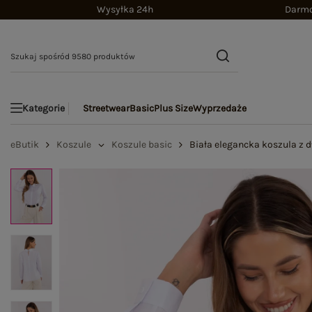
Wysyłka 24h
Darmo
Streetwear
Basic
Plus Size
Wyprzedaże
Kategorie
eButik
Koszule
Koszule basic
Biała elegancka koszula z