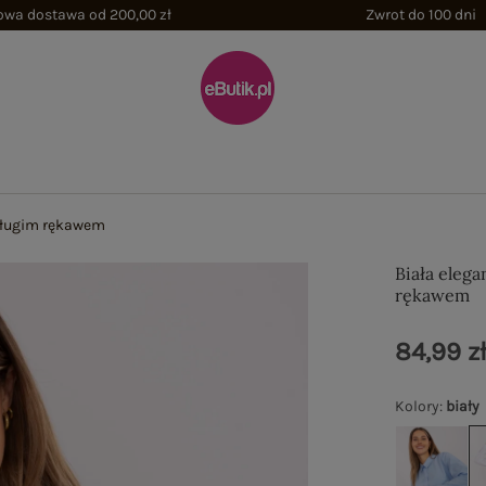
wa dostawa od 200,00 zł
Zwrot do 100 dni
 długim rękawem
Biała elega
rękawem
84,99 z
Kolory
:
biały