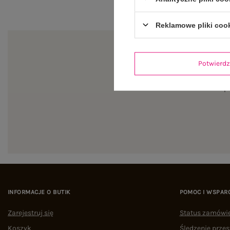
Reklamowe pliki coo
Potwier
Zapi
INFORMACJE O BUTIK
POMOC I WSPAR
Zarejestruj się
Status zamówi
Koszyk
Śledzenie przes