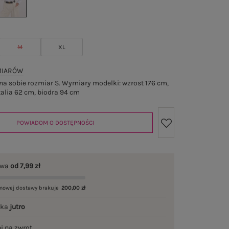
M
XL
MIARÓW
a sobie rozmiar S. Wymiary modelki: wzrost 176 cm,
talia 62 cm, biodra 94 cm
POWIADOM O DOSTĘPNOŚCI
awa
od 7,99 zł
mowej dostawy brakuje
200,00 zł
łka
jutro
ni na zwrot