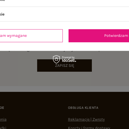
kie
dzam wymagane
Potwierdzam 
NEWSLETTER
sz się do naszego newslettera i otrzymaj 15% zniżki na pierwsze zamów
ZAPISZ SIĘ
CIE
OBSŁUGA KLIENTA
enia
Reklamacje | Zwroty
yłki
Koszty i formy dostawy