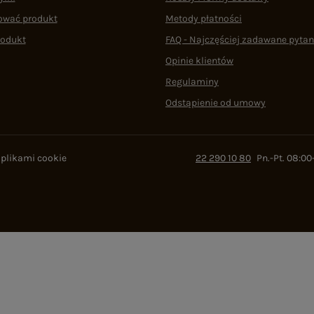
ować produkt
Metody płatności
rodukt
FAQ - Najczęściej zadawane pytan
Opinie klientów
Regulaminy
Odstąpienie od umowy
 plikami cookie
22 290 10 80
Pn.-Pt. 08:00