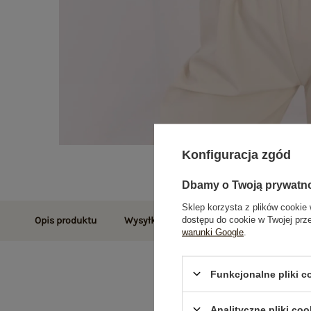
Konfiguracja zgód
Dbamy o Twoją prywatn
Sklep korzysta z plików cookie 
dostępu do cookie w Twojej prz
Opis produktu
Wysyłka i dostawa
Zwroty i reklamac
warunki Google
.
Funkcjonalne pliki 
Analityczne pliki coo