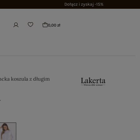
Dołącz i zyskaj -15%
0,00 zł
ncka koszula z długim
ł