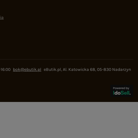
ia
-16:00
bok@ebutik.pl
eButik.pl
,
Al. Katowicka 68
,
05-830
Nadarzyn