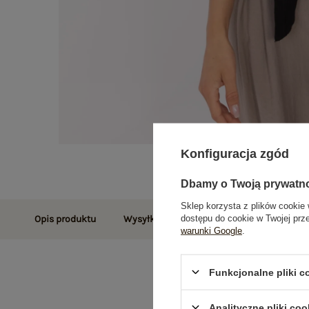
Konfiguracja zgód
Dbamy o Twoją prywatn
Sklep korzysta z plików cookie 
dostępu do cookie w Twojej prz
Opis produktu
Wysyłka i dostawa
Zwroty i reklamac
warunki Google
.
Funkcjonalne pliki 
Analityczne pliki coo