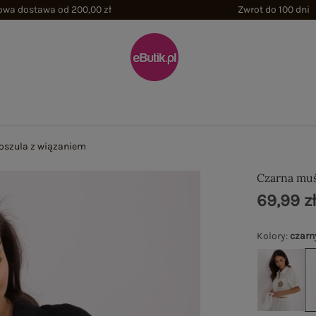
wa dostawa od 200,00 zł
Zwrot do 100 dni
oszula z wiązaniem
Czarna muś
69,99 z
Kolory
:
czarn