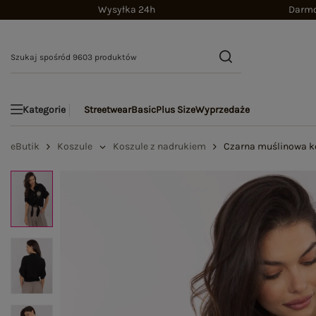
Wysyłka 24h
Darmo
Streetwear
Basic
Plus Size
Wyprzedaże
Kategorie
eButik
Koszule
Koszule z nadrukiem
Czarna muślinowa k