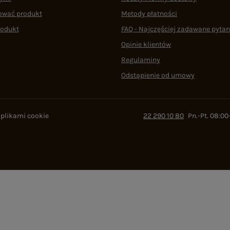
ować produkt
Metody płatności
rodukt
FAQ - Najczęściej zadawane pytan
Opinie klientów
Regulaminy
Odstąpienie od umowy
 plikami cookie
22 290 10 80
Pn.-Pt. 08:00