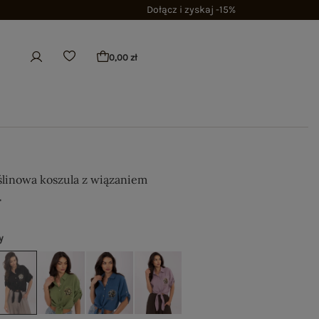
Dołącz i zyskaj -15%
0,00 zł
linowa koszula z wiązaniem
ł
y