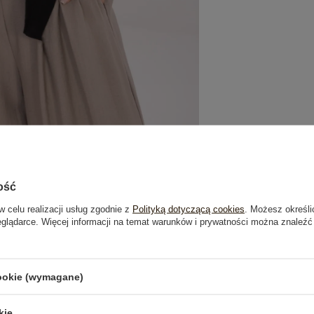
ość
w celu realizacji usług zgodnie z
Polityką dotyczącą cookies
. Możesz określi
eglądarce. Więcej informacji na temat warunków i prywatności można znaleźć
je
Opinie o produkcie
(0)
cookie (wymagane)
kie