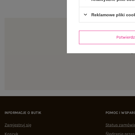
Reklamowe pliki coo
Potwier
Zapi
INFORMACJE O BUTIK
POMOC I WSPAR
Zarejestruj się
Status zamówi
Koszyk
Śledzenie przes