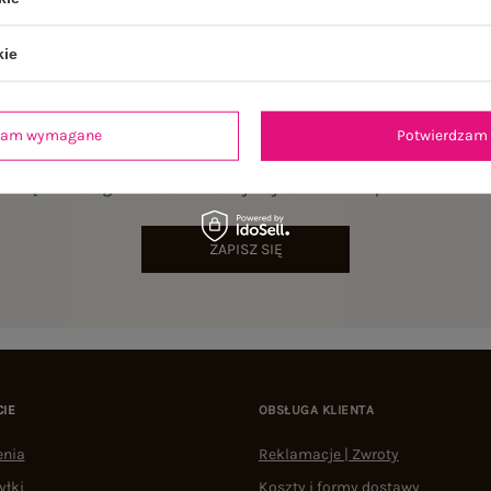
kie
dzam wymagane
Potwierdzam 
NEWSLETTER
sz się do naszego newslettera i otrzymaj 15% zniżki na pierwsze zamów
ZAPISZ SIĘ
CIE
OBSŁUGA KLIENTA
enia
Reklamacje | Zwroty
yłki
Koszty i formy dostawy