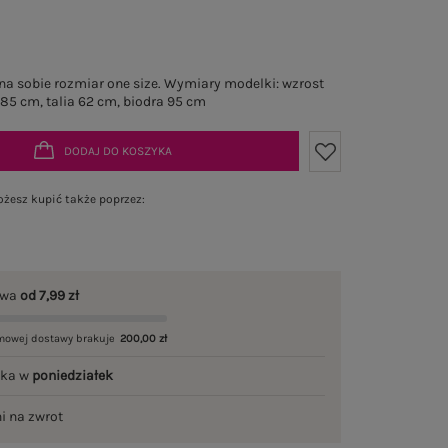
a sobie rozmiar one size. Wymiary modelki: wzrost
 85 cm, talia 62 cm, biodra 95 cm
DODAJ DO KOSZYKA
żesz kupić także poprzez:
awa
od 7,99 zł
mowej dostawy brakuje
200,00 zł
łka w
poniedziałek
ni na zwrot