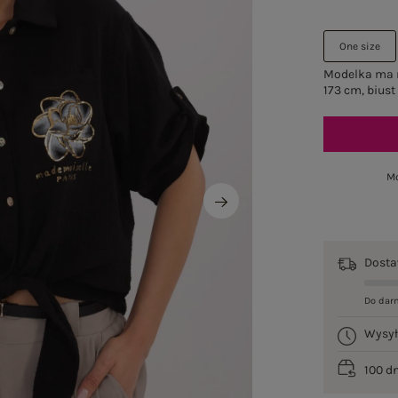
One size
Modelka ma n
173 cm, biust
Mo
Dost
Do dar
Wysy
100 d