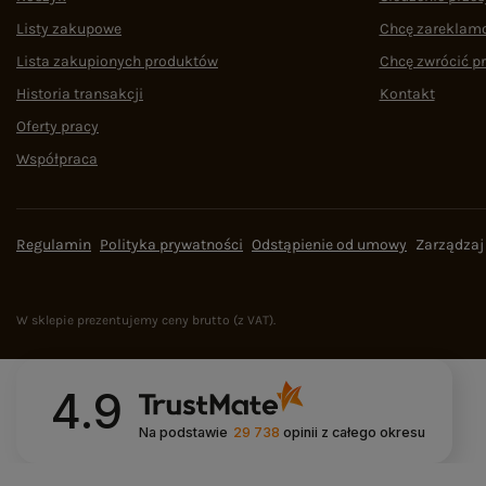
Listy zakupowe
Chcę zareklam
Lista zakupionych produktów
Chcę zwrócić p
Historia transakcji
Kontakt
Oferty pracy
Współpraca
Regulamin
Polityka prywatności
Odstąpienie od umowy
Zarządzaj
W sklepie prezentujemy ceny brutto (z VAT).
4.9
Na podstawie
29 738
opinii
z całego okresu