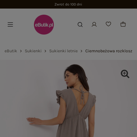
Zwrot do 100 dni
eButik
Sukienki
Sukienki letnie
Ciemnobeżowa rozkloszow