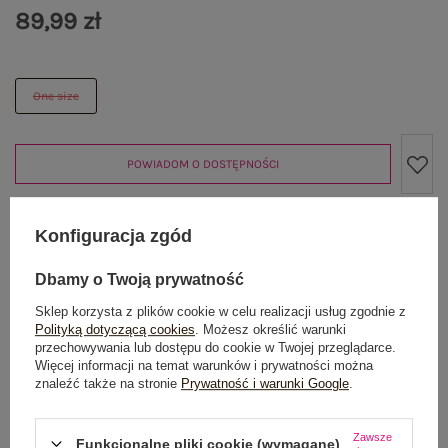
89,99 zł
One size
POWIADOM O DOSTĘPNOŚCI
Konfiguracja zgód
Produkt niedostępny
Dbamy o Twoją prywatność
Sklep korzysta z plików cookie w celu realizacji usług zgodnie z
Polityką dotyczącą cookies
. Możesz określić warunki
OPIS PRODUKTU
przechowywania lub dostępu do cookie w Twojej przeglądarce.
Więcej informacji na temat warunków i prywatności można
znaleźć także na stronie
Prywatność i warunki Google
.
GŁÓWNE PARAMETRY
OPINIE O PRODUKCIE
(0)
Zawsze
Funkcjonalne pliki cookie (wymagane)