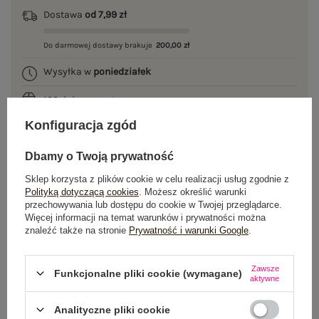
Dostawa
od 7,99 zł
Do darmowej dostawy brakuje
200,00 zł
Wysyłka w
poniedziałek
100 dni na zwrot
Konfiguracja zgód
Dbamy o Twoją prywatność
OPIS PRODUKTU
Sklep korzysta z plików cookie w celu realizacji usług zgodnie z
Polityką dotyczącą cookies
. Możesz określić warunki
GŁÓWNE PARAMETRY
przechowywania lub dostępu do cookie w Twojej przeglądarce.
Więcej informacji na temat warunków i prywatności można
znaleźć także na stronie
Prywatność i warunki Google
.
OPINIE O PRODUKCIE
(0)
WYSYŁKA I DOSTAWA
Zawsze
Funkcjonalne pliki cookie (wymagane)
aktywne
ZWROTY I REKLAMACJE
Analityczne pliki cookie