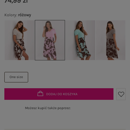
74,99 zł
Kolory
:
różowy
One size
DODAJ DO KOSZYKA
Możesz kupić także poprzez: