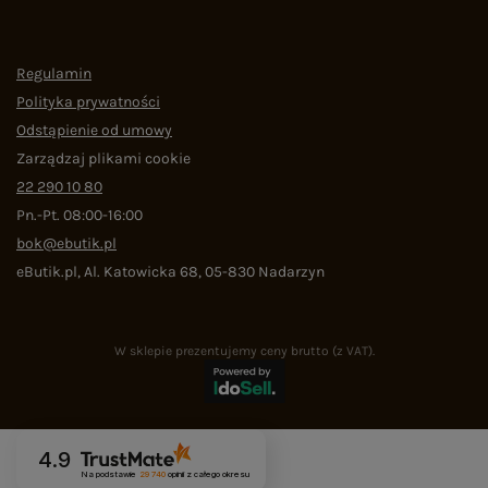
Regulamin
Polityka prywatności
Odstąpienie od umowy
Zarządzaj plikami cookie
22 290 10 80
Pn.-Pt. 08:00-16:00
bok@ebutik.pl
eButik.pl
,
Al. Katowicka 68
,
05-830
Nadarzyn
W sklepie prezentujemy ceny brutto (z VAT).
4.9
Na podstawie
29 740
opinii
z całego okresu