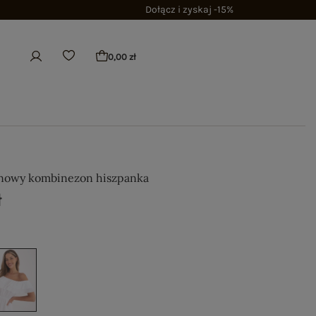
Dołącz i zyskaj -15%
0,00 zł
inowy kombinezon hiszpanka
ł