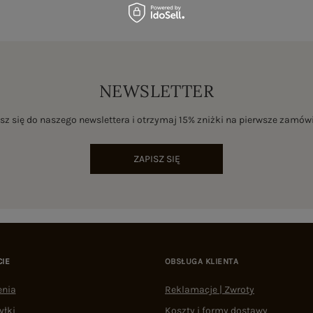
NEWSLETTER
sz się do naszego newslettera i otrzymaj 15% zniżki na pierwsze zamów
ZAPISZ SIĘ
CIE
OBSŁUGA KLIENTA
enia
Reklamacje | Zwroty
yłki
Koszty i formy dostawy