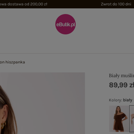
wa dostawa od 200,00 zł
Zwrot do 100 dni
on hiszpanka
Biały muśl
89,99 z
Kolory
:
biały