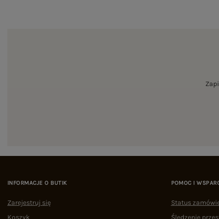
Zapi
INFORMACJE O BUTIK
POMOC I WSPAR
Zarejestruj się
Status zamówi
Koszyk
Śledzenie przes