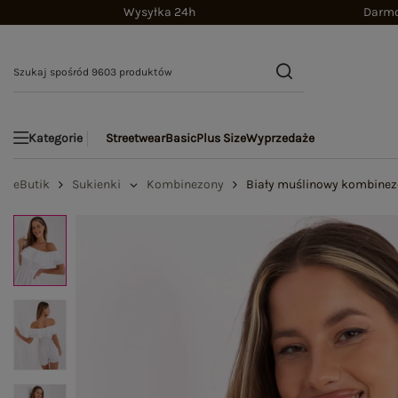
Wysyłka 24h
Darmo
Streetwear
Basic
Plus Size
Wyprzedaże
Kategorie
eButik
Sukienki
Kombinezony
Biały muślinowy kombinez