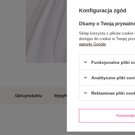
Konfiguracja zgód
Dbamy o Twoją prywatn
Sklep korzysta z plików cookie 
dostępu do cookie w Twojej prz
warunki Google
.
Funkcjonalne pliki 
Analityczne pliki coo
Reklamowe pliki coo
Opis produktu
Wysyłka i dostawa
Zwroty i reklamac
Potwier