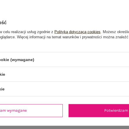
ość
w celu realizacji usług zgodnie z
Polityką dotyczącą cookies
. Możesz określi
eglądarce. Więcej informacji na temat warunków i prywatności można znaleźć
cookie (wymagane)
kie
kie
je
Opinie o produkcie
(0)
dzam wymagane
Potwierdzam 