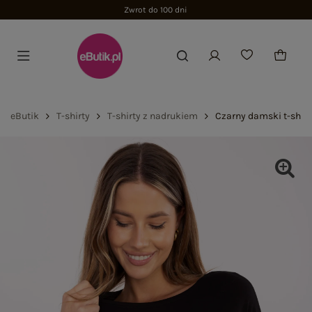
Zwrot do 100 dni
eButik
T-shirty
T-shirty z nadrukiem
Czarny damski t-shir