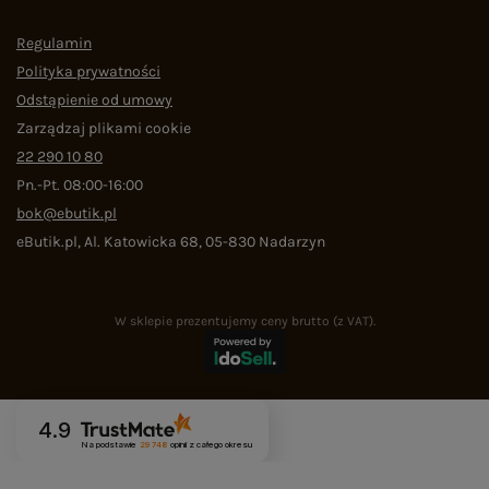
Regulamin
Polityka prywatności
Odstąpienie od umowy
Zarządzaj plikami cookie
22 290 10 80
Pn.-Pt. 08:00-16:00
bok@ebutik.pl
eButik.pl
,
Al. Katowicka 68
,
05-830
Nadarzyn
W sklepie prezentujemy ceny brutto (z VAT).
4.9
Na podstawie
29 748
opinii
z całego okresu