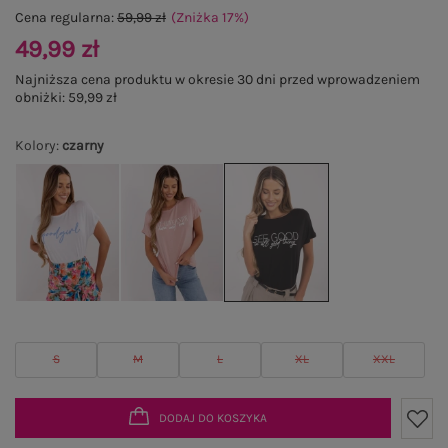
Cena regularna:
59,99 zł
(Zniżka
17
%
)
49,99 zł
Najniższa cena produktu w okresie 30 dni przed wprowadzeniem
obniżki:
59,99 zł
Kolory
:
czarny
S
M
L
XL
XXL
DODAJ DO KOSZYKA