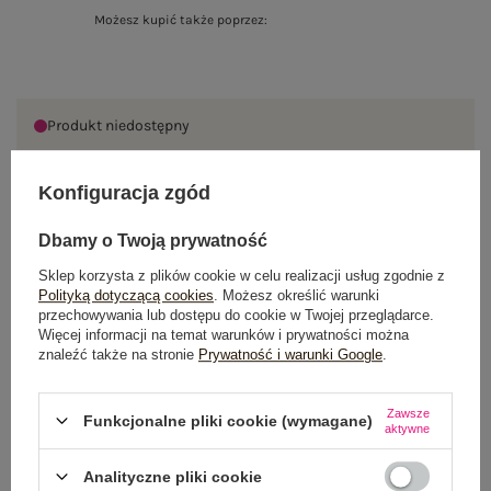
Możesz kupić także poprzez:
Produkt niedostępny
Konfiguracja zgód
OPIS PRODUKTU
Dbamy o Twoją prywatność
GŁÓWNE PARAMETRY
Sklep korzysta z plików cookie w celu realizacji usług zgodnie z
Polityką dotyczącą cookies
. Możesz określić warunki
przechowywania lub dostępu do cookie w Twojej przeglądarce.
OPINIE O PRODUKCIE
(0)
Więcej informacji na temat warunków i prywatności można
znaleźć także na stronie
Prywatność i warunki Google
.
WYSYŁKA I DOSTAWA
Zawsze
Funkcjonalne pliki cookie (wymagane)
ZWROTY I REKLAMACJE
aktywne
Analityczne pliki cookie