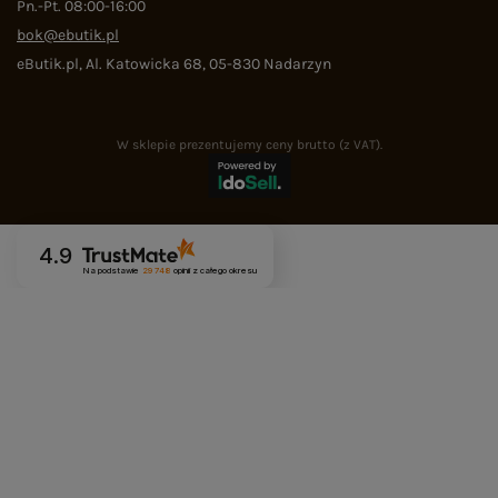
Pn.-Pt. 08:00-16:00
bok@ebutik.pl
eButik.pl
,
Al. Katowicka 68
,
05-830
Nadarzyn
W sklepie prezentujemy ceny brutto (z VAT).
4.9
Na podstawie
29 748
opinii
z całego okresu