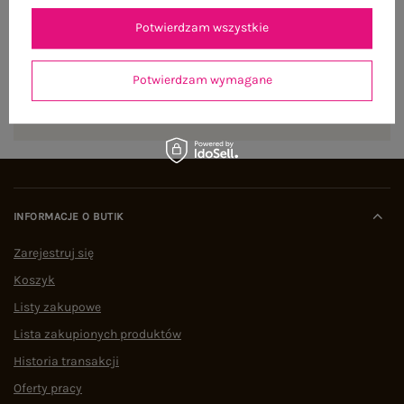
Zapisz się do naszego newslettera i otrzymaj 15% zniżki na
Potwierdzam wszystkie
pierwsze zamówienie
Potwierdzam wymagane
ZAPISZ SIĘ
INFORMACJE O BUTIK
Zarejestruj się
Koszyk
Listy zakupowe
Lista zakupionych produktów
Historia transakcji
Oferty pracy