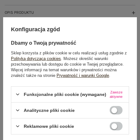
OPIS PRODUKTU
GŁÓWNE PARAMETRY
Konfiguracja zgód
OPINIE O PRODUKCIE
(0)
Dbamy o Twoją prywatność
Sklep korzysta z plików cookie w celu realizacji usług zgodnie z
WYSYŁKA I DOSTAWA
Polityką dotyczącą cookies
. Możesz określić warunki
przechowywania lub dostępu do cookie w Twojej przeglądarce.
Więcej informacji na temat warunków i prywatności można
ZWROTY I REKLAMACJE
znaleźć także na stronie
Prywatność i warunki Google
.
Zawsze
Funkcjonalne pliki cookie (wymagane)
aktywne
Analityczne pliki cookie
Reklamowe pliki cookie
NEWSLETTER