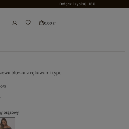
Dołącz i zyskaj -15%
0,00 zł
owa bluzka z rękawami typu
00/5
ł
y brązowy