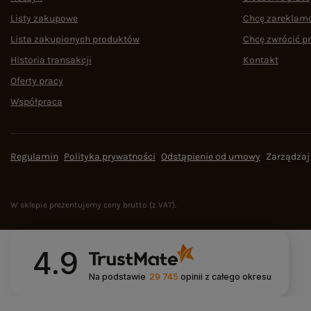
Listy zakupowe
Chcę zareklam
Lista zakupionych produktów
Chcę zwrócić p
Historia transakcji
Kontakt
Oferty pracy
Współpraca
Regulamin
Polityka prywatności
Odstąpienie od umowy
Zarządzaj
W sklepie prezentujemy ceny brutto (z VAT).
4.9
Na podstawie
29 745
opinii
z całego okresu