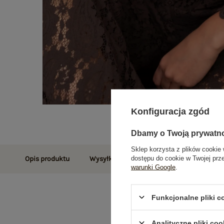
Konfiguracja zgód
Dbamy o Twoją prywatn
Sklep korzysta z plików cookie 
dostępu do cookie w Twojej prz
Opis produktu
Wysyłka i dostawa
Zwroty i reklamac
warunki Google
.
Funkcjonalne pliki 
Analityczne pliki coo