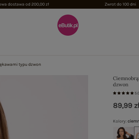
wa dostawa od 200,00 zł
Zwrot do 100 dni
rękawami typu dzwon
Ciemnobrąz
dzwon
5.
89,99 z
Kolory
:
ciemn