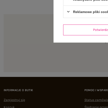
Reklamowe pliki coo
Potwier
Zapi
INFORMACJE O BUTIK
POMOC I WSPAR
Zarejestruj się
Status zamówi
Koszyk
Śledzenie przes