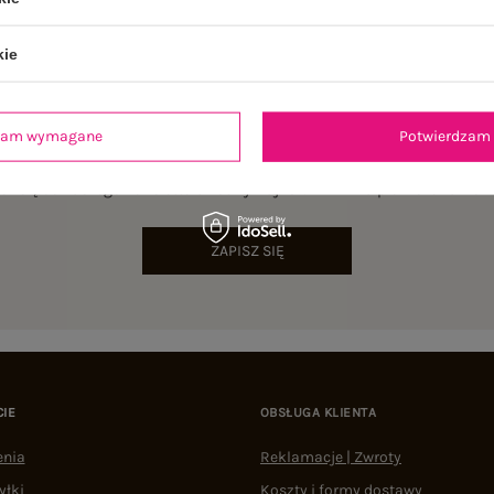
kie
dzam wymagane
Potwierdzam 
NEWSLETTER
sz się do naszego newslettera i otrzymaj 15% zniżki na pierwsze zamów
ZAPISZ SIĘ
CIE
OBSŁUGA KLIENTA
enia
Reklamacje | Zwroty
yłki
Koszty i formy dostawy