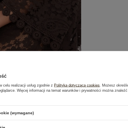
ość
w celu realizacji usług zgodnie z
Polityką dotyczącą cookies
. Możesz określi
eglądarce. Więcej informacji na temat warunków i prywatności można znaleźć
je
Opinie o produkcie
(6)
cookie (wymagane)
kie