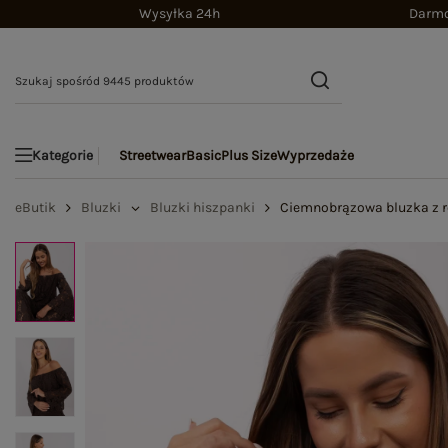
Wysyłka 24h
Darmo
Streetwear
Basic
Plus Size
Wyprzedaże
Kategorie
eButik
Bluzki
Bluzki hiszpanki
Ciemnobrązowa bluzka z 