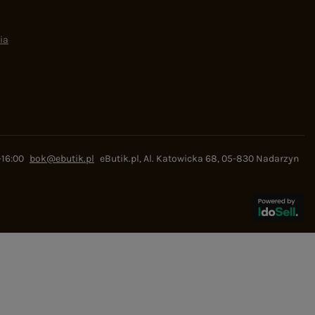
ia
-16:00
bok@ebutik.pl
eButik.pl
,
Al. Katowicka 68
,
05-830
Nadarzyn