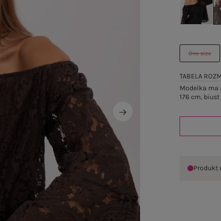
One size
TABELA ROZ
Modelka ma n
176 cm, biust
Produkt 