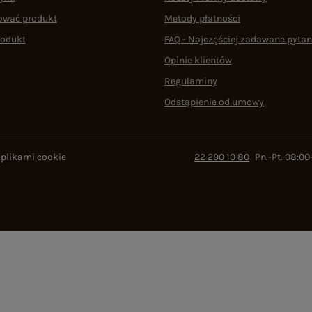
ować produkt
Metody płatności
rodukt
FAQ - Najczęściej zadawane pytan
Opinie klientów
Regulaminy
Odstąpienie od umowy
 plikami cookie
22 290 10 80
Pn.-Pt. 08:00