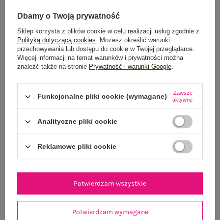
Dbamy o Twoją prywatność
Sklep korzysta z plików cookie w celu realizacji usług zgodnie z
Dostawa
od 7,99 zł
Polityką dotyczącą cookies
. Możesz określić warunki
przechowywania lub dostępu do cookie w Twojej przeglądarce.
Więcej informacji na temat warunków i prywatności można
Do darmowej dostawy brakuje
200,00 zł
znaleźć także na stronie
Prywatność i warunki Google
.
Wysyłka w
poniedziałek
Zawsze
Funkcjonalne pliki cookie (wymagane)
100 dni na zwrot
aktywne
Analityczne pliki cookie
OPIS PRODUKTU
Reklamowe pliki cookie
GŁÓWNE PARAMETRY
Potwierdzam wszystkie
OPINIE O PRODUKCIE
(0)
Potwierdzam wymagane
WYSYŁKA I DOSTAWA