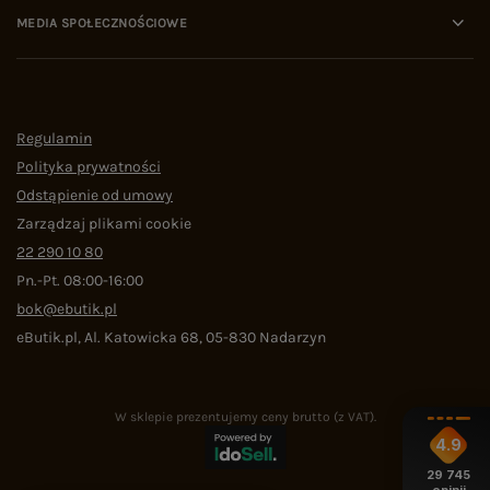
MEDIA SPOŁECZNOŚCIOWE
Regulamin
Polityka prywatności
Odstąpienie od umowy
Zarządzaj plikami cookie
22 290 10 80
Pn.-Pt. 08:00-16:00
bok@ebutik.pl
eButik.pl
,
Al. Katowicka 68
,
05-830
Nadarzyn
W sklepie prezentujemy ceny brutto (z VAT).
4.9
29 745
opinii