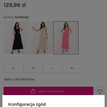
129,99 zł
Kolory
:
koralowy
S
M
L
XL
TABELA ROZMIARÓW
DODAJ DO KOSZYKA
Możesz kupić także poprzez:
Konfiguracja zgód