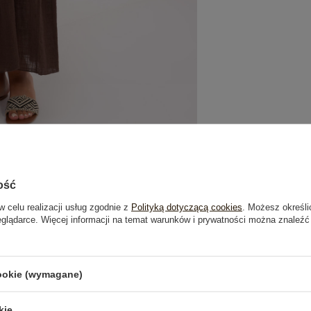
ość
w celu realizacji usług zgodnie z
Polityką dotyczącą cookies
. Możesz określi
eglądarce. Więcej informacji na temat warunków i prywatności można znaleźć
je
Opinie o produkcie
(0)
cookie (wymagane)
kie