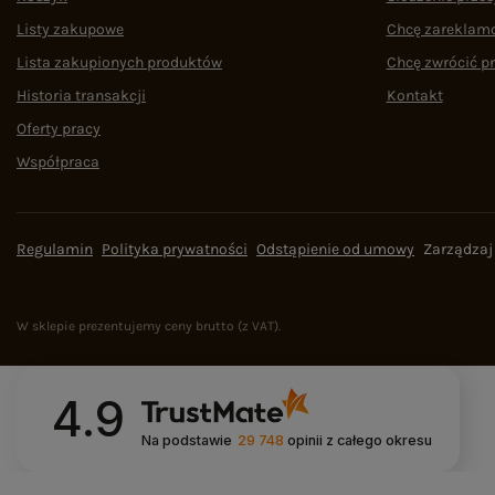
Listy zakupowe
Chcę zareklam
Lista zakupionych produktów
Chcę zwrócić p
Historia transakcji
Kontakt
Oferty pracy
Współpraca
Regulamin
Polityka prywatności
Odstąpienie od umowy
Zarządzaj
W sklepie prezentujemy ceny brutto (z VAT).
4.9
Na podstawie
29 748
opinii
z całego okresu