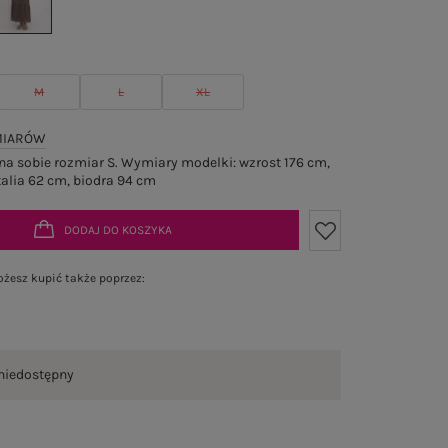
M
L
XL
MIARÓW
a sobie rozmiar S. Wymiary modelki: wzrost 176 cm,
talia 62 cm, biodra 94 cm
DODAJ DO KOSZYKA
żesz kupić także poprzez:
niedostępny