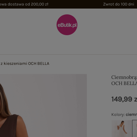
wa dostawa od 200,00 zł
Zwrot do 100 dni
z kieszeniami OCH BELLA
Ciemnobrąz
OCH BELL
149,99 z
Kolory
:
ciemn