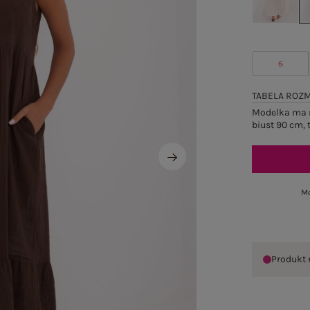
S
TABELA ROZ
Modelka ma n
biust 90 cm, 
Mo
Produkt 