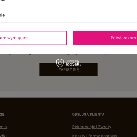
kie
dzam wymagane
Potwierdzam 
NEWSLETTER
sz się do naszego newslettera i otrzymaj 15% zniżki na pierwsze zamów
ZAPISZ SIĘ
CIE
OBSŁUGA KLIENTA
enia
Reklamacje | Zwroty
yłki
Koszty i formy dostawy