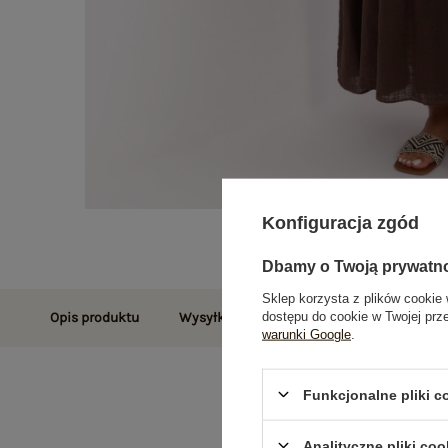
Konfiguracja zgód
Dbamy o Twoją prywatn
Sklep korzysta z plików cookie 
dostępu do cookie w Twojej prz
Opis produktu
Wysyłka i dostawa
Zwroty i reklamac
warunki Google
.
Funkcjonalne pliki 
Analityczne pliki coo