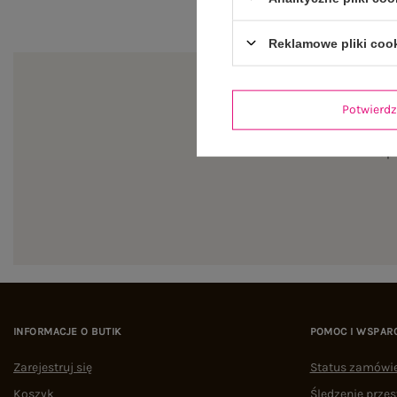
Reklamowe pliki coo
Potwier
Zapi
INFORMACJE O BUTIK
POMOC I WSPAR
Zarejestruj się
Status zamówi
Koszyk
Śledzenie przes