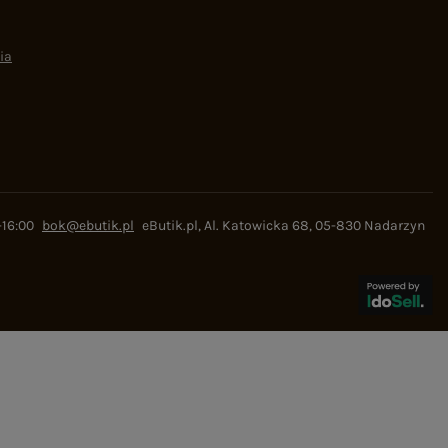
ia
-16:00
bok@ebutik.pl
eButik.pl
,
Al. Katowicka 68
,
05-830
Nadarzyn