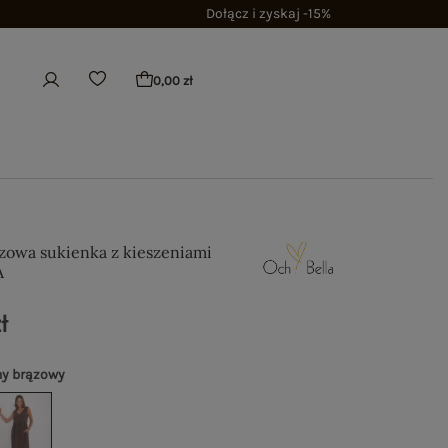
Dołącz i zyskaj -15%
0,00 zł
owa sukienka z kieszeniami
A
ł
y brązowy