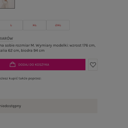
L
XL
2XL
MIARÓW
a sobie rozmiar M. Wymiary modelki: wzrost 176 cm,
talia 62 cm, biodra 94 cm
DODAJ DO KOSZYKA
żesz kupić także poprzez:
niedostępny