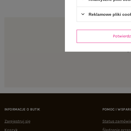
Reklamowe pliki coo
Potwier
Zapi
INFORMACJE O BUTIK
POMOC I WSPAR
Zarejestruj się
Status zamówi
Koszyk
Śledzenie przes