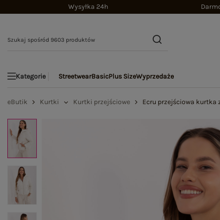
Wysyłka 24h
Darmo
Streetwear
Basic
Plus Size
Wyprzedaże
Kategorie
eButik
Kurtki
Kurtki przejściowe
Ecru przejściowa kurtka