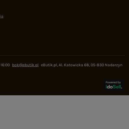
ia
-16:00
bok@ebutik.pl
eButik.pl
,
Al. Katowicka 68
,
05-830
Nadarzyn