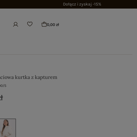
Dołącz i zyskaj -15%
0,00 zł
ściowa kurtka z kapturem
00/5
ł