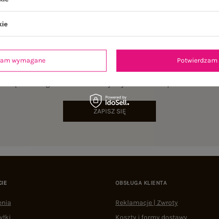
kie
dzam wymagane
Potwierdzam 
NEWSLETTER
sz się do naszego newslettera i otrzymaj 15% zniżki na pierwsze zamów
ZAPISZ SIĘ
CIE
OBSŁUGA KLIENTA
enia
Reklamacje | Zwroty
yłki
Koszty i formy dostawy