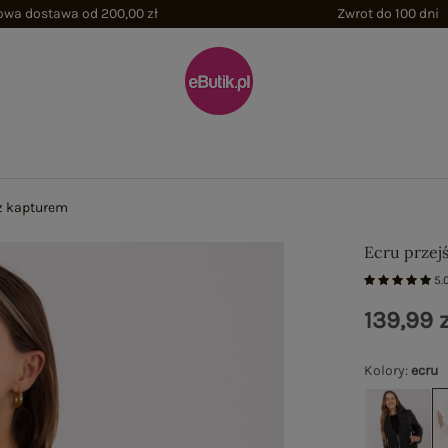
wa dostawa od 200,00 zł
Zwrot do 100 dni
 z kapturem
Ecru przej
5.
139,99 z
Kolory
:
ecru