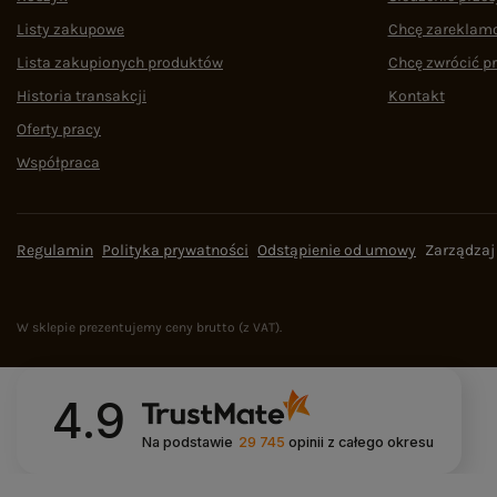
Listy zakupowe
Chcę zareklam
Lista zakupionych produktów
Chcę zwrócić p
Historia transakcji
Kontakt
Oferty pracy
Współpraca
Regulamin
Polityka prywatności
Odstąpienie od umowy
Zarządzaj
W sklepie prezentujemy ceny brutto (z VAT).
4.9
Na podstawie
29 745
opinii
z całego okresu