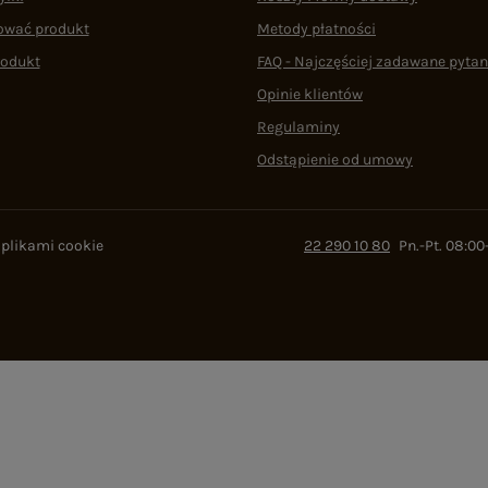
ować produkt
Metody płatności
rodukt
FAQ - Najczęściej zadawane pytan
Opinie klientów
Regulaminy
Odstąpienie od umowy
 plikami cookie
22 290 10 80
Pn.-Pt. 08:00