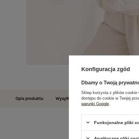
Konfiguracja zgód
Dbamy o Twoją prywatn
Sklep korzysta z plików cookie 
dostępu do cookie w Twojej prz
Opis produktu
Wysyłka i dostawa
Zwroty i reklamac
warunki Google
.
Funkcjonalne pliki 
Analityczne pliki coo