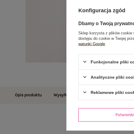
Konfiguracja zgód
Dbamy o Twoją prywatn
Sklep korzysta z plików cookie 
dostępu do cookie w Twojej prz
warunki Google
.
Funkcjonalne pliki 
Analityczne pliki coo
Reklamowe pliki coo
Opis produktu
Wysyłka i dostawa
Zwroty i reklamac
Potwier