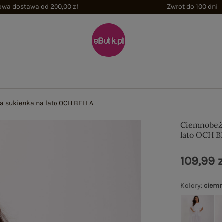
wa dostawa od 200,00 zł
Zwrot do 100 dni
 sukienka na lato OCH BELLA
Ciemnobeż
lato OCH 
109,99 z
Kolory
:
ciem