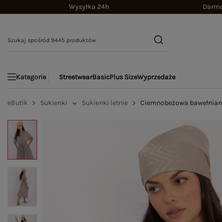
Wysyłka 24h
Darmo
Streetwear
Basic
Plus Size
Wyprzedaże
Kategorie
eButik
Sukienki
Sukienki letnie
Ciemnobeżowa bawełniana