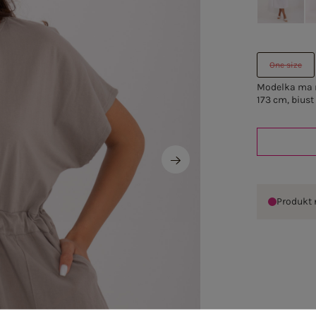
One size
Modelka ma n
173 cm, biust
Produkt 