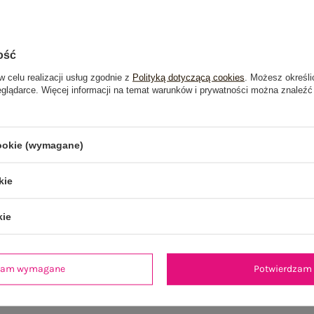
ość
w celu realizacji usług zgodnie z
Polityką dotyczącą cookies
. Możesz określi
eglądarce. Więcej informacji na temat warunków i prywatności można znaleźć
cookie (wymagane)
kie
kie
je
Opinie o produkcie
(0)
dzam wymagane
Potwierdzam 