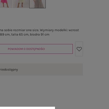
a sobie rozmiar one size. Wymiary modelki: wzrost
 89 cm, talia 65 cm, biodra 91 cm
POWIADOM O DOSTĘPNOŚCI
niedostępny