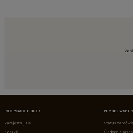
Zapi
INFORMACJE O BUTIK
POMOC I WSPAR
Zarejestruj się
Status zamówi
Koszyk
Śledzenie przes