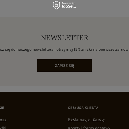
NEWSLETTER
sz się do naszego newslettera i otrzymaj 15% zniżki na pierwsze zamów
ZAPISZ SIĘ
CIE
OBSŁUGA KLIENTA
enia
Reklamacje | Zwroty
yłki
Koszty i formy dostawy