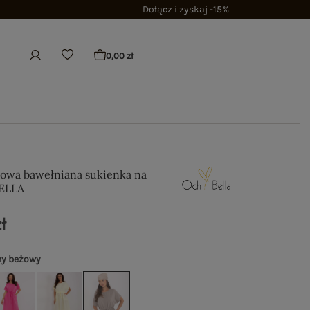
Dołącz i zyskaj -15%
0,00 zł
owa bawełniana sukienka na
BELLA
ł
ny beżowy