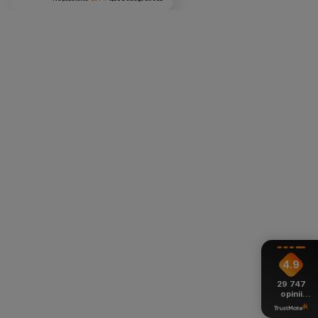
4.9
29 747
opinii
z całego
okresu