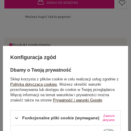
DODAJ DO KOSZYKA
Możesz kupić także poprzez:
Produkt niedostępny
Konfiguracja zgód
Dbamy o Twoją prywatność
OPIS PRODUKTU
Sklep korzysta z plików cookie w celu realizacji usług zgodnie z
Polityką dotyczącą cookies
. Możesz określić warunki
GŁÓWNE PARAMETRY
przechowywania lub dostępu do cookie w Twojej przeglądarce.
Więcej informacji na temat warunków i prywatności można
OPINIE O PRODUKCIE
(0)
znaleźć także na stronie
Prywatność i warunki Google
.
WYSYŁKA I DOSTAWA
Zawsze
Funkcjonalne pliki cookie (wymagane)
aktywne
ZWROTY I REKLAMACJE