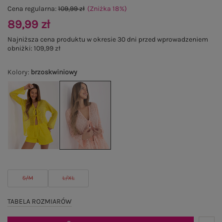
Cena regularna:
109,99 zł
(Zniżka
18
%
)
89,99 zł
Najniższa cena produktu w okresie 30 dni przed wprowadzeniem
obniżki:
109,99 zł
Kolory
:
brzoskwiniowy
S/M
L/XL
TABELA ROZMIARÓW