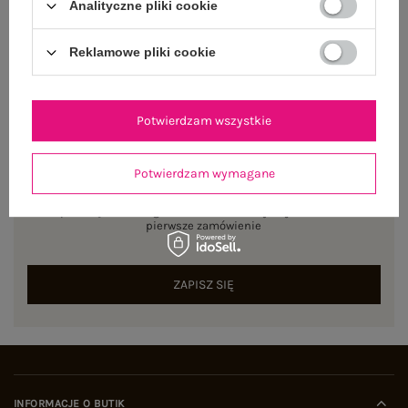
Analityczne pliki cookie
Reklamowe pliki cookie
Potwierdzam wszystkie
NEWSLETTER
Potwierdzam wymagane
Zapisz się do naszego newslettera i otrzymaj 15% zniżki na
pierwsze zamówienie
ZAPISZ SIĘ
INFORMACJE O BUTIK