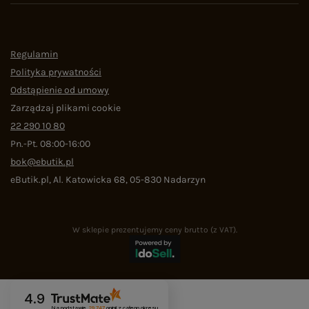
Regulamin
Polityka prywatności
Odstąpienie od umowy
Zarządzaj plikami cookie
22 290 10 80
Pn.-Pt. 08:00-16:00
bok@ebutik.pl
eButik.pl
,
Al. Katowicka 68
,
05-830
Nadarzyn
W sklepie prezentujemy ceny brutto (z VAT).
4.9
Na podstawie
29 747
opinii
z całego okresu