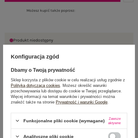
Możesz kupić także poprzez:
Produkt niedostępny
Konfiguracja zgód
OPIS PRODUKTU
Dbamy o Twoją prywatność
Sklep korzysta z plików cookie w celu realizacji usług zgodnie z
GŁÓWNE PARAMETRY
Polityką dotyczącą cookies
. Możesz określić warunki
przechowywania lub dostępu do cookie w Twojej przeglądarce.
OPINIE O PRODUKCIE
(1)
Więcej informacji na temat warunków i prywatności można
znaleźć także na stronie
Prywatność i warunki Google
.
WYSYŁKA I DOSTAWA
Zawsze
Funkcjonalne pliki cookie (wymagane)
aktywne
ZWROTY I REKLAMACJE
Analityczne pliki cookie