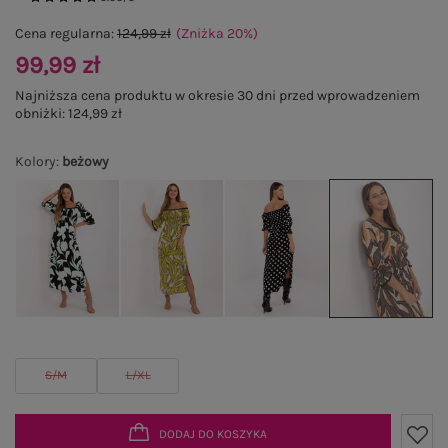
Cena regularna:
124,99 zł
(Zniżka
20
%
)
99,99 zł
Najniższa cena produktu w okresie 30 dni przed wprowadzeniem
obniżki:
124,99 zł
Kolory
:
beżowy
S/M
L/XL
DODAJ DO KOSZYKA