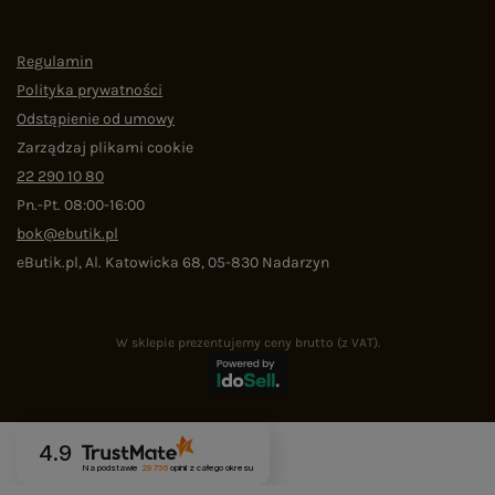
Regulamin
Polityka prywatności
Odstąpienie od umowy
Zarządzaj plikami cookie
22 290 10 80
Pn.-Pt. 08:00-16:00
bok@ebutik.pl
eButik.pl
,
Al. Katowicka 68
,
05-830
Nadarzyn
W sklepie prezentujemy ceny brutto (z VAT).
4.9
Na podstawie
29 736
opinii
z całego okresu