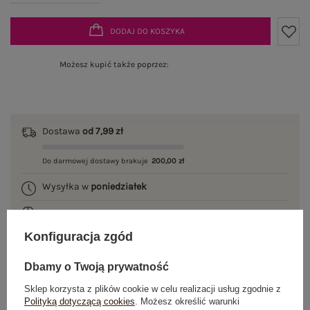
DODAJ DO KOSZYKA
Możesz kupić także poprzez:
Dostawa
od 7,99 zł
Do darmowej dostawy brakuje
200,00 zł
Wysyłka w
poniedziałek
100 dni na zwrot
Konfiguracja zgód
Dbamy o Twoją prywatność
OPIS PRODUKTU
Sklep korzysta z plików cookie w celu realizacji usług zgodnie z
Polityką dotyczącą cookies
. Możesz określić warunki
GŁÓWNE PARAMETRY