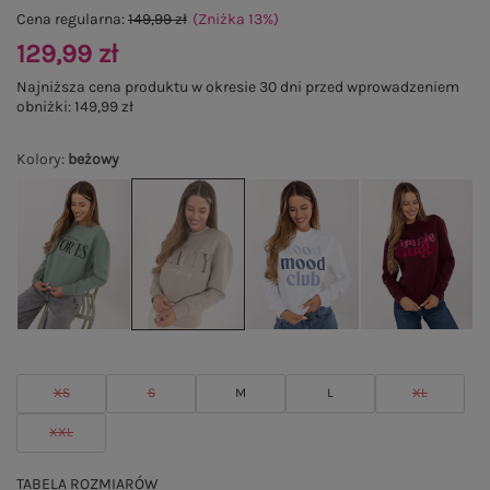
Cena regularna:
149,99 zł
(Zniżka
13
%
)
129,99 zł
Najniższa cena produktu w okresie 30 dni przed wprowadzeniem
obniżki:
149,99 zł
Kolory
:
beżowy
XS
S
M
L
XL
XXL
TABELA ROZMIARÓW