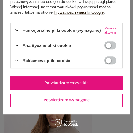
przechowywania lub dostępu do cookie w Twojej przeglądarce.
Więcej informacji na temat warunków i prywatności można
znaleźć także na stronie
Prywatność i warunki Google
.
OPINIE O PRODUKCIE
(0)
WYSYŁKA I DOSTAWA
Zawsze
Funkcjonalne pliki cookie (wymagane)
aktywne
ZWROTY I REKLAMACJE
Analityczne pliki cookie
Reklamowe pliki cookie
OSTATNIO OGLĄDANE
Zobacz wszystko
Potwierdzam wszystkie
Potwierdzam wymagane