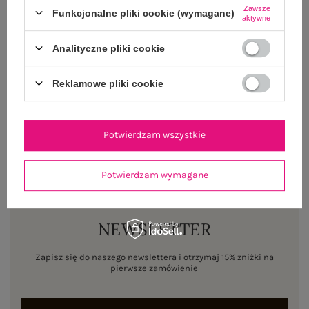
Zawsze
Funkcjonalne pliki cookie (wymagane)
aktywne
OPINIE O PRODUKCIE
(1)
Analityczne pliki cookie
WYSYŁKA I DOSTAWA
Reklamowe pliki cookie
ZWROTY I REKLAMACJE
Potwierdzam wszystkie
Potwierdzam wymagane
NEWSLETTER
Zapisz się do naszego newslettera i otrzymaj 15% zniżki na
pierwsze zamówienie