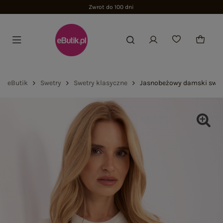
Zwrot do 100 dni
eButik
Swetry
Swetry klasyczne
Jasnobeżowy damski swete