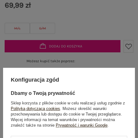
69,99 zł
M/L
S/M
DODAJ DO KOSZYKA
Możesz kupić także poprzez:
Konfiguracja zgód
Produkt niedostępny
Dbamy o Twoją prywatność
Sklep korzysta z plików cookie w celu realizacji usług zgodnie z
Polityką dotyczącą cookies
. Możesz określić warunki
przechowywania lub dostępu do cookie w Twojej przeglądarce.
OPIS PRODUKTU
Więcej informacji na temat warunków i prywatności można
znaleźć także na stronie
Prywatność i warunki Google
.
GŁÓWNE PARAMETRY