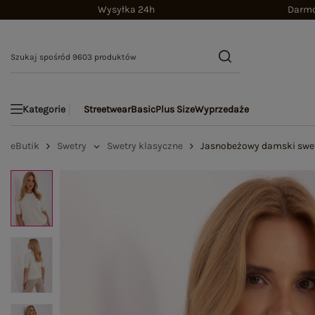
Wysyłka 24h
Darmo
Streetwear
Basic
Plus Size
Wyprzedaże
Kategorie
eButik
Swetry
Swetry klasyczne
Jasnobeżowy damski swete