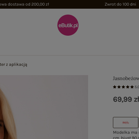
wa dostawa od 200,00 zł
Zwrot do 100 dni
r z aplikacją
Jasnobeżow
5.
69,99 z
M/L
Modelka ma n
cm, biust 90 