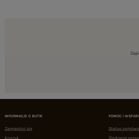
Zapi
INFORMACJE O BUTIK
POMOC I WSPAR
Zarejestruj się
Status zamówi
Koszyk
Śledzenie przes