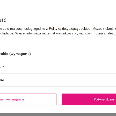
ość
w celu realizacji usług zgodnie z
Polityką dotyczącą cookies
. Możesz określi
eglądarce. Więcej informacji na temat warunków i prywatności można znaleźć
cookie (wymagane)
kie
kie
je
Opinie o produkcie
(1)
dzam wymagane
Potwierdzam 