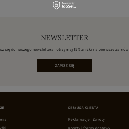
NEWSLETTER
sz się do naszego newslettera i otrzymaj 15% zniżki na pierwsze zamów
ZAPISZ SIĘ
CIE
OBSŁUGA KLIENTA
enia
Reklamacje | Zwroty
yłki
Koszty i formy dostawy