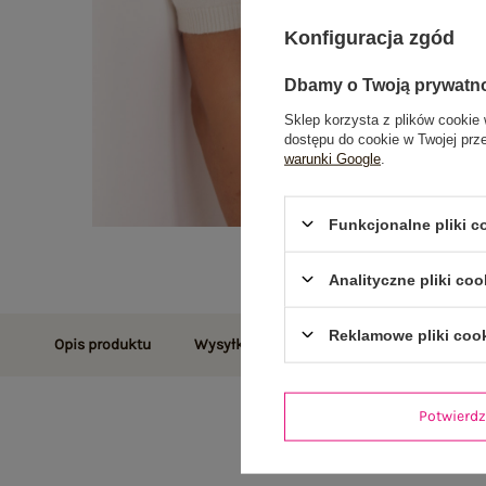
Konfiguracja zgód
Dbamy o Twoją prywatn
Sklep korzysta z plików cookie 
dostępu do cookie w Twojej prz
warunki Google
.
Funkcjonalne pliki 
Analityczne pliki coo
Reklamowe pliki coo
Opis produktu
Wysyłka i dostawa
Zwroty i reklamac
Potwier