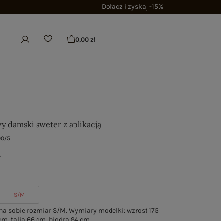
Dołącz i zyskaj -15%
0,00 zł
y damski sweter z aplikacją
00/5
ł
S/M
a sobie rozmiar S/M. Wymiary modelki: wzrost 175
cm, talia 66 cm, biodra 94 cm