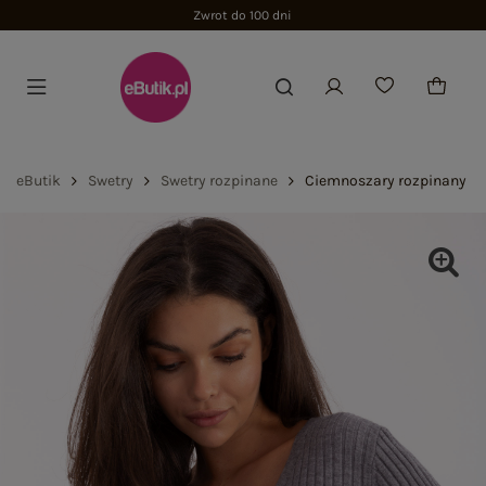
Zwrot do 100 dni
eButik
Swetry
Swetry rozpinane
Ciemnoszary rozpinany sw