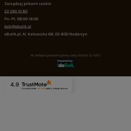
Zarządzaj plikami cookie
22 290 10 80
Pn.-Pt. 08:00-16:00
bok@ebutik.pl
eButik.pl
,
Al. Katowicka 68
,
05-830
Nadarzyn
W sklepie prezentujemy ceny brutto (z VAT).
4.9
Na podstawie
29 748
opinii
z całego okresu