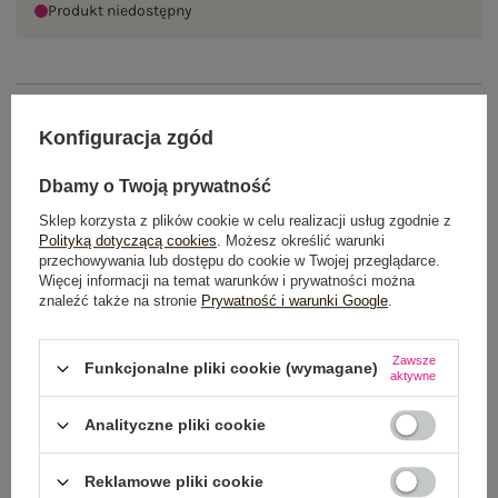
Produkt niedostępny
OPIS PRODUKTU
Konfiguracja zgód
GŁÓWNE PARAMETRY
Dbamy o Twoją prywatność
OPINIE O PRODUKCIE
(0)
Sklep korzysta z plików cookie w celu realizacji usług zgodnie z
Polityką dotyczącą cookies
. Możesz określić warunki
przechowywania lub dostępu do cookie w Twojej przeglądarce.
WYSYŁKA I DOSTAWA
Więcej informacji na temat warunków i prywatności można
znaleźć także na stronie
Prywatność i warunki Google
.
ZWROTY I REKLAMACJE
Zawsze
Funkcjonalne pliki cookie (wymagane)
aktywne
Analityczne pliki cookie
Reklamowe pliki cookie