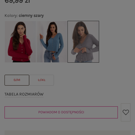
69,99 zł
Kolory
:
ciemny szary
S/M
L/XL
TABELA ROZMIARÓW
POWIADOM O DOSTĘPNOŚCI