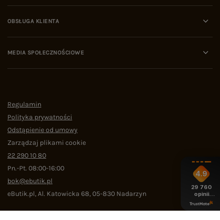
OBSŁUGA KLIENTA
MEDIA SPOŁECZNOŚCIOWE
Regulamin
Polityka prywatności
Odstąpienie od umowy
Zarządzaj plikami cookie
22 290 10 80
Pn.-Pt. 08:00-16:00
4.9
bok@ebutik.pl
29 760
eButik.pl
,
Al. Katowicka 68
,
05-830
Nadarzyn
opinii
z całego
okresu