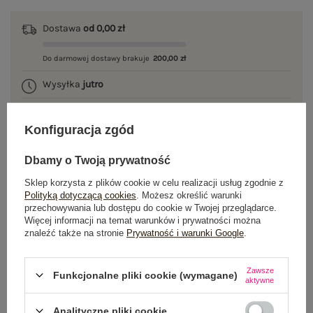
Dostawa
od 0,00 zł
Do darmowej dostawy brakuje
200,00 zł
Wysyłka
jutro
100 dni na zwrot
Konfiguracja zgód
Dbamy o Twoją prywatność
OPIS PRODUKTU
Sklep korzysta z plików cookie w celu realizacji usług zgodnie z
Polityką dotyczącą cookies
. Możesz określić warunki
przechowywania lub dostępu do cookie w Twojej przeglądarce.
GŁÓWNE PARAMETRY
Więcej informacji na temat warunków i prywatności można
znaleźć także na stronie
Prywatność i warunki Google
.
OPINIE O PRODUKCIE
(0)
Zawsze
WYSYŁKA I DOSTAWA
Funkcjonalne pliki cookie (wymagane)
aktywne
ZWROTY I REKLAMACJE
Analityczne pliki cookie