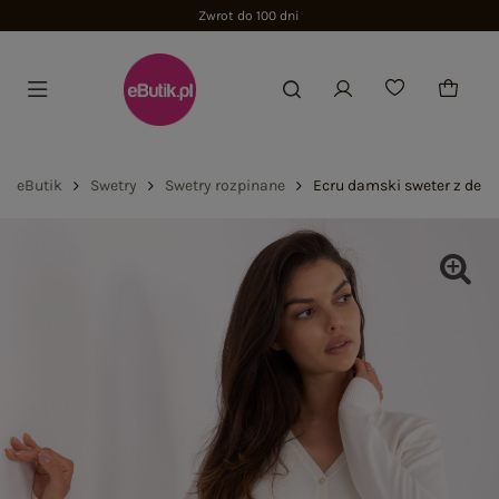
Zwrot do 100 dni
eButik
Swetry
Swetry rozpinane
Ecru damski sweter z deko