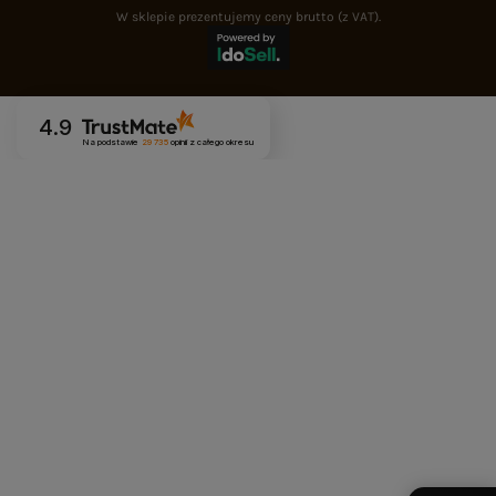
W sklepie prezentujemy ceny brutto (z VAT).
4.9
Na podstawie
29 735
opinii
z całego okresu