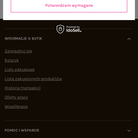
Potwierdzam wymagane
INFORMACJE O BUTIK
Zarejestruj się
Koszyk
Listy zakupowe
Lista zakupionych produktów
Historia transakcji
Oferty pracy
Współpraca
POMOC I WSPARCIE