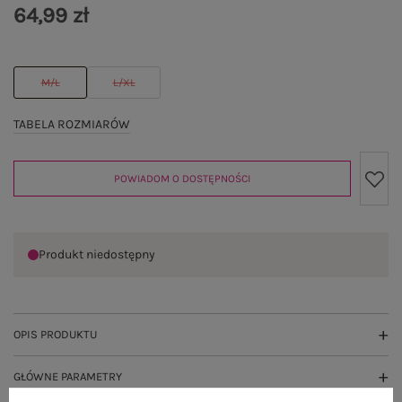
64,99 zł
M/L
L/XL
TABELA ROZMIARÓW
POWIADOM O DOSTĘPNOŚCI
Produkt niedostępny
OPIS PRODUKTU
GŁÓWNE PARAMETRY