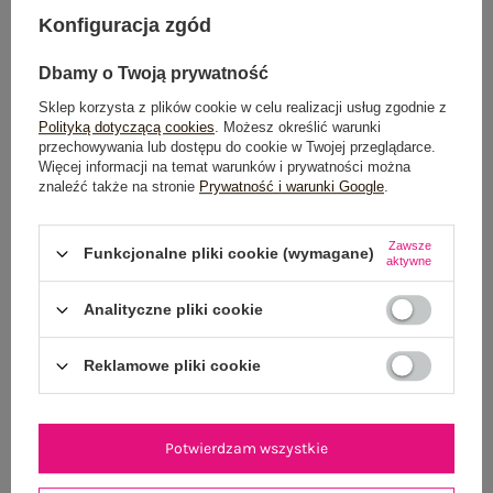
OPINIE O PRODUKCIE
(1)
Konfiguracja zgód
Dbamy o Twoją prywatność
WYSYŁKA I DOSTAWA
Sklep korzysta z plików cookie w celu realizacji usług zgodnie z
ZWROTY I REKLAMACJE
Polityką dotyczącą cookies
. Możesz określić warunki
przechowywania lub dostępu do cookie w Twojej przeglądarce.
Więcej informacji na temat warunków i prywatności można
znaleźć także na stronie
Prywatność i warunki Google
.
Zawsze
Funkcjonalne pliki cookie (wymagane)
aktywne
Analityczne pliki cookie
NEWSLETTER
Reklamowe pliki cookie
Zapisz się do naszego newslettera i otrzymaj 15% zniżki na
pierwsze zamówienie
Potwierdzam wszystkie
ZAPISZ SIĘ