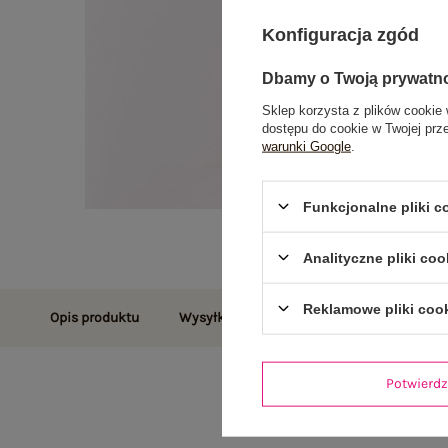
Konfiguracja zgód
Dbamy o Twoją prywatn
Sklep korzysta z plików cookie 
dostępu do cookie w Twojej prz
warunki Google
.
Funkcjonalne pliki 
Analityczne pliki coo
Reklamowe pliki coo
Opis produktu
Wysyłka i dostawa
Zwroty i reklamac
Potwier