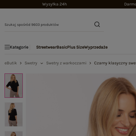
Wysyłka 24h
Darmo
Streetwear
Basic
Plus Size
Wyprzedaże
Kategorie
eButik
Swetry
Swetry z warkoczami
Czarny klasyczny swe