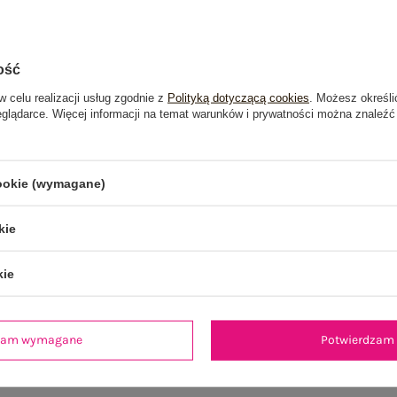
ość
w celu realizacji usług zgodnie z
Polityką dotyczącą cookies
. Możesz określi
eglądarce. Więcej informacji na temat warunków i prywatności można znaleźć
cookie (wymagane)
kie
kie
je
Opinie o produkcie
(0)
dzam wymagane
Potwierdzam 