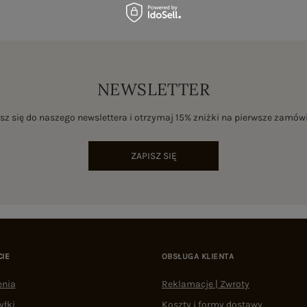
NEWSLETTER
sz się do naszego newslettera i otrzymaj 15% zniżki na pierwsze zamów
ZAPISZ SIĘ
CIE
OBSŁUGA KLIENTA
enia
Reklamacje | Zwroty
yłki
Koszty i formy dostawy