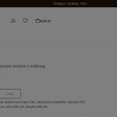
Dołącz i zyskaj -15%
0,00 zł
syczny sweter z wiskozą
ł
L/XL
a sobie rozmiar L/XL. Wymiary modelki: wzrost 175
cm, talia 66 cm, biodra 94 cm