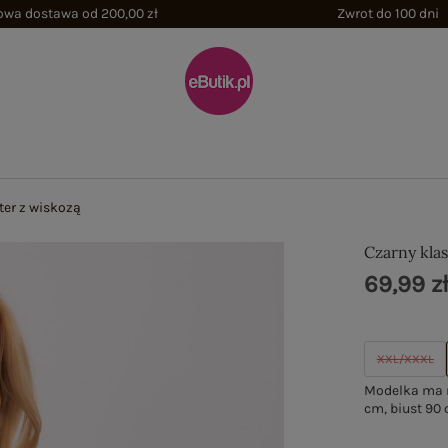
wa dostawa od 200,00 zł
Zwrot do 100 dni
ter z wiskozą
Czarny kla
69,99 z
XXL/XXXL
Modelka ma n
cm, biust 90 