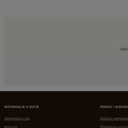
Zapi
INFORMACJE O BUTIK
POMOC I WSPAR
Zarejestruj się
Status zamówi
Koszyk
Śledzenie przes