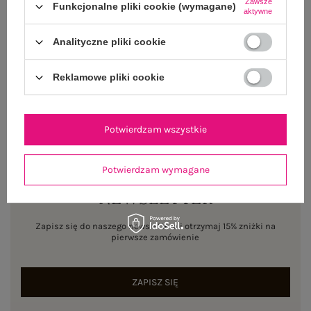
Zawsze
Funkcjonalne pliki cookie (wymagane)
aktywne
WYSYŁKA I DOSTAWA
Analityczne pliki cookie
ZWROTY I REKLAMACJE
Reklamowe pliki cookie
Potwierdzam wszystkie
Potwierdzam wymagane
NEWSLETTER
Zapisz się do naszego newslettera i otrzymaj 15% zniżki na
pierwsze zamówienie
ZAPISZ SIĘ