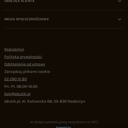
OBSŁUGA KLIENTA
MEDIA SPOŁECZNOŚCIOWE
Regulamin
Polityka prywatności
Odstąpienie od umowy
Zarządzaj plikami cookie
22 290 10 80
Pn.-Pt. 08:00-16:00
bok@ebutik.pl
eButik.pl
,
Al. Katowicka 68
,
05-830
Nadarzyn
W sklepie prezentujemy ceny brutto (z VAT).