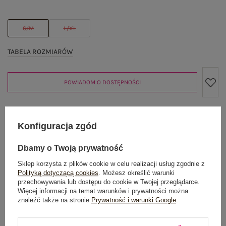
S/M
L/XL
TABELA ROZMIARÓW
POWIADOM O DOSTĘPNOŚCI
Produkt niedostępny
Konfiguracja zgód
Dbamy o Twoją prywatność
Sklep korzysta z plików cookie w celu realizacji usług zgodnie z
OPIS PRODUKTU
Polityką dotyczącą cookies
. Możesz określić warunki
przechowywania lub dostępu do cookie w Twojej przeglądarce.
Więcej informacji na temat warunków i prywatności można
GŁÓWNE PARAMETRY
znaleźć także na stronie
Prywatność i warunki Google
.
OPINIE O PRODUKCIE
(0)