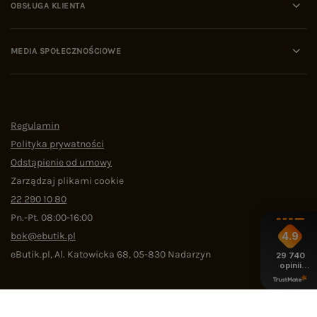
OBSŁUGA KLIENTA
MEDIA SPOŁECZNOŚCIOWE
Regulamin
Polityka prywatności
Odstąpienie od umowy
Zarządzaj plikami cookie
22 290 10 80
Pn.-Pt. 08:00-16:00
bok@ebutik.pl
4.9
eButik.pl
,
Al. Katowicka 68
,
05-830
Nadarzyn
29 740
opinii
z całego
okresu
W sklepie prezentujemy ceny brutto (z VAT).