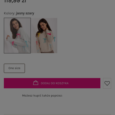
119,99 zł
Kolory
:
jasny szary
One size
DODAJ DO KOSZYKA
Możesz kupić także poprzez: