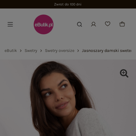
Zwrot do 100 dni
eButik
Swetry
Swetry oversize
Jasnoszary damski sweter o