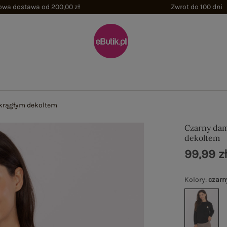
wa dostawa od 200,00 zł
Zwrot do 100 dni
okrągłym dekoltem
Czarny dam
dekoltem
99,99 z
Kolory
:
czarn