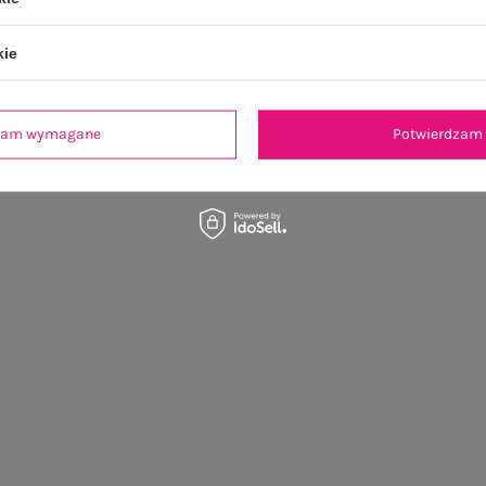
kie
dzam wymagane
Potwierdzam 