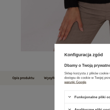
Konfiguracja zgód
Dbamy o Twoją prywatn
Sklep korzysta z plików cookie 
dostępu do cookie w Twojej prz
Opis produktu
Wysyłka i dostawa
Zwroty i reklamac
warunki Google
.
Funkcjonalne pliki 
Analityczne pliki coo