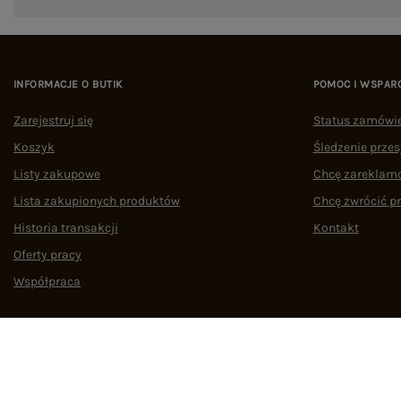
INFORMACJE O BUTIK
POMOC I WSPAR
Zarejestruj się
Status zamówi
Koszyk
Śledzenie przes
Listy zakupowe
Chcę zareklam
Lista zakupionych produktów
Chcę zwrócić p
Historia transakcji
Kontakt
Oferty pracy
Współpraca
Regulamin
Polityka prywatności
Odstąpienie od umowy
Zarządzaj