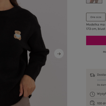
One size
Modelka ma n
173 cm, biust
Mo
Dost
Do dar
Wysy
100 d