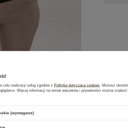
ość
w celu realizacji usług zgodnie z
Polityką dotyczącą cookies
. Możesz określi
eglądarce. Więcej informacji na temat warunków i prywatności można znaleźć
je
Opinie o produkcie
(0)
cookie (wymagane)
OSTATNIO OGLĄDANE
kie