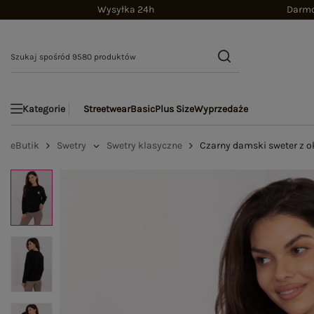
Wysyłka 24h
Darmo
Streetwear
Basic
Plus Size
Wyprzedaże
Kategorie
eButik
Swetry
Swetry klasyczne
Czarny damski sweter z 