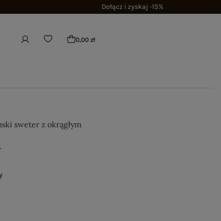
Dołącz i zyskaj -15%
0,00 zł
ski sweter z okrągłym
ł
y