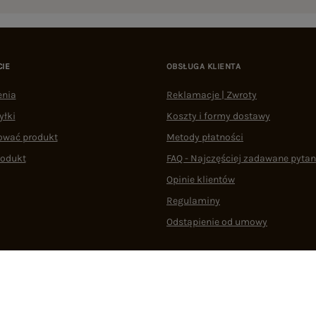
CIE
OBSŁUGA KLIENTA
enia
Reklamacje | Zwroty
yłki
Koszty i formy dostawy
ować produkt
Metody płatności
rodukt
FAQ - Najczęściej zadawane pytan
Opinie klientów
Regulaminy
Odstąpienie od umowy
 plikami cookie
22 290 10 80
Pn.-Pt. 08:00