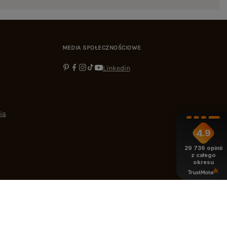
MEDIA SPOŁECZNOŚCIOWE
Linkedin
ia
4.9
29 736
opinii
z całego
okresu
-16:00
bok@ebutik.pl
eButik.pl
,
Al. Katowicka 68
,
05-830
Nadarzyn