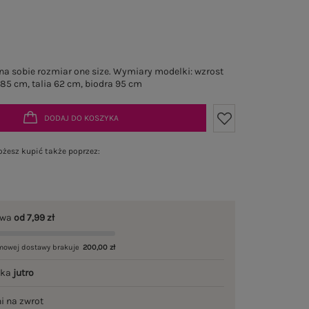
a sobie rozmiar one size. Wymiary modelki: wzrost
 85 cm, talia 62 cm, biodra 95 cm
DODAJ DO KOSZYKA
żesz kupić także poprzez:
awa
od 7,99 zł
mowej dostawy brakuje
200,00 zł
łka
jutro
ni na zwrot