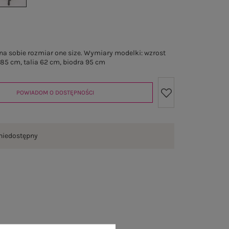
a sobie rozmiar one size. Wymiary modelki: wzrost
 85 cm, talia 62 cm, biodra 95 cm
POWIADOM O DOSTĘPNOŚCI
niedostępny