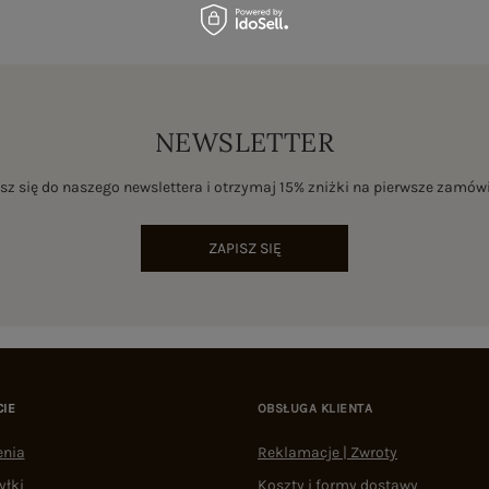
NEWSLETTER
sz się do naszego newslettera i otrzymaj 15% zniżki na pierwsze zamów
ZAPISZ SIĘ
CIE
OBSŁUGA KLIENTA
enia
Reklamacje | Zwroty
yłki
Koszty i formy dostawy