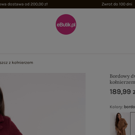
wa dostawa od 200,00 zł
Zwrot do 100 dni
zcz z kołnierzem
Bordowy d
kołnierze
189,99 z
Kolory
:
bord