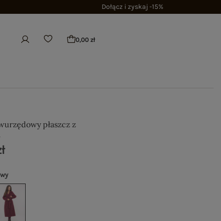
Dołącz i zyskaj -15%
0,00 zł
wurzędowy płaszcz z
m
ł
owy