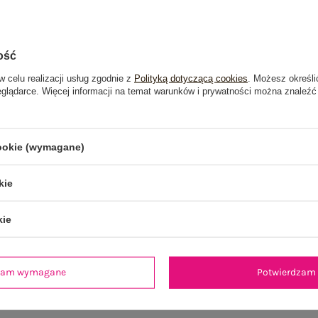
ość
w celu realizacji usług zgodnie z
Polityką dotyczącą cookies
. Możesz określi
eglądarce. Więcej informacji na temat warunków i prywatności można znaleźć
cookie (wymagane)
kie
kie
je
Opinie o produkcie
(0)
dzam wymagane
Potwierdzam 