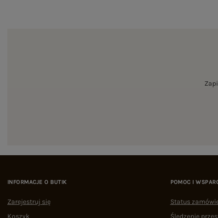
Zapi
INFORMACJE O BUTIK
POMOC I WSPAR
Zarejestruj się
Status zamówi
Koszyk
Śledzenie przes