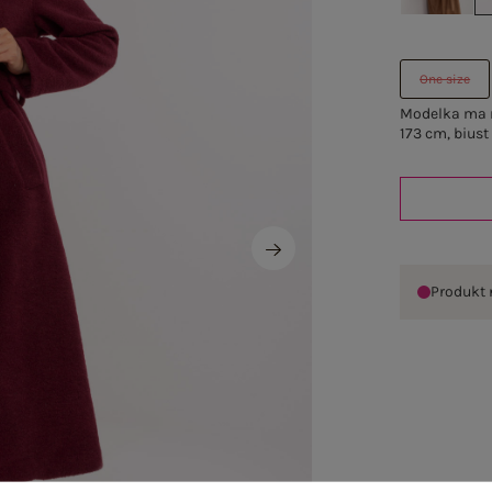
One size
Modelka ma n
173 cm, biust
Produkt 