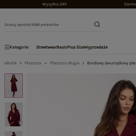
Wysyłka 24h
Darmo
Streetwear
Basic
Plus Size
Wyprzedaże
Kategorie
eButik
Płaszcze
Płaszcze długie
Bordowy dwurzędowy płas