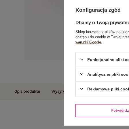
Konfiguracja zgód
Dbamy o Twoją prywatn
Sklep korzysta z plików cookie 
dostępu do cookie w Twojej prz
warunki Google
.
Funkcjonalne pliki 
Analityczne pliki coo
Reklamowe pliki coo
Opis produktu
Wysyłka i dostawa
Zwroty i reklamac
Potwier