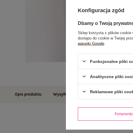
Konfiguracja zgód
Dbamy o Twoją prywatn
Sklep korzysta z plików cookie 
dostępu do cookie w Twojej prz
warunki Google
.
Funkcjonalne pliki 
Analityczne pliki coo
Reklamowe pliki coo
Opis produktu
Wysyłka i dostawa
Zwroty i reklamac
Potwier