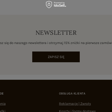
NEWSLETTER
sz się do naszego newslettera i otrzymaj 15% zniżki na pierwsze zamów
ZAPISZ SIĘ
CIE
OBSŁUGA KLIENTA
enia
Reklamacje | Zwroty
yłki
Koszty i formy dostawy