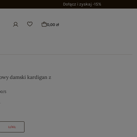
Dołącz i zyskaj -15%
0,00 zł
wy damski kardigan z
00/5
ł
L/XL