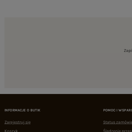
Zapi
INFORMACJE O BUTIK
POMOC I WSPAR
Zarejestruj się
Status zamówi
Koszyk
Śledzenie przes