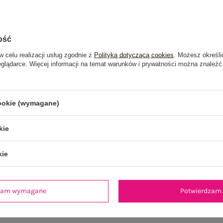
ość
w celu realizacji usług zgodnie z
Polityką dotyczącą cookies
. Możesz określi
eglądarce. Więcej informacji na temat warunków i prywatności można znaleźć
cookie (wymagane)
kie
kie
je
Opinie o produkcie
(1)
dzam wymagane
Potwierdzam 