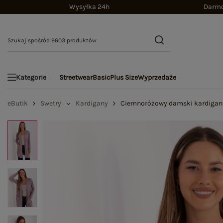
Wysyłka 24h
Darmo
Streetwear
Basic
Plus Size
Wyprzedaże
Kategorie
eButik
Swetry
Kardigany
Ciemnoróżowy damski kardigan