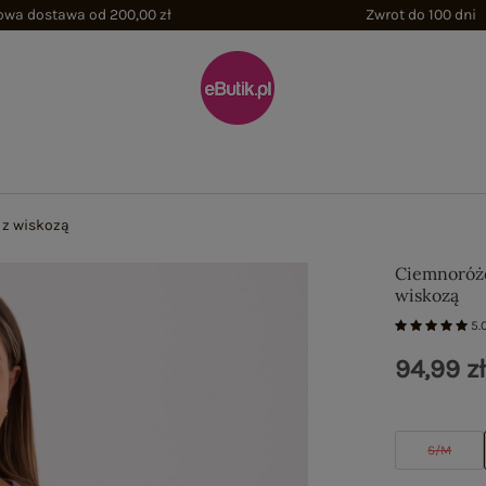
wa dostawa od 200,00 zł
Zwrot do 100 dni
 z wiskozą
Ciemnoróżo
wiskozą
5.
94,99 z
S/M