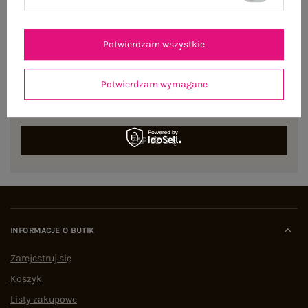
Potwierdzam wszystkie
NEWSLETTER
Potwierdzam wymagane
Zapisz się do naszego newslettera i otrzymaj 15% zniżki na
pierwsze zamówienie
ZAPISZ SIĘ
INFORMACJE O BUTIK
Zarejestruj się
Koszyk
Listy zakupowe