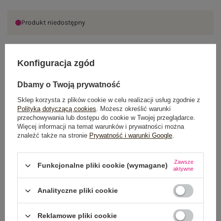
Produkt niedostępny
Konfiguracja zgód
OPIS PRODUKTU
Dbamy o Twoją prywatność
GŁÓWNE PARAMETRY
Sklep korzysta z plików cookie w celu realizacji usług zgodnie z
Polityką dotyczącą cookies
. Możesz określić warunki
OPINIE O PRODUKCIE
(1)
przechowywania lub dostępu do cookie w Twojej przeglądarce.
Więcej informacji na temat warunków i prywatności można
znaleźć także na stronie
Prywatność i warunki Google
.
WYSYŁKA I DOSTAWA
ZWROTY I REKLAMACJE
Zawsze
Funkcjonalne pliki cookie (wymagane)
aktywne
Analityczne pliki cookie
Reklamowe pliki cookie