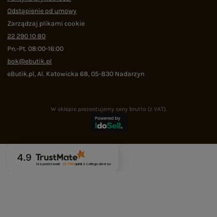
Odstąpienie od umowy
Zarządzaj plikami cookie
22 290 10 80
Pn.-Pt. 08:00-16:00
bok@ebutik.pl
eButik.pl
,
Al. Katowicka 68
,
05-830
Nadarzyn
W sklepie prezentujemy ceny brutto (z VAT).
4.9
Na podstawie
29 745
opinii
z całego okresu