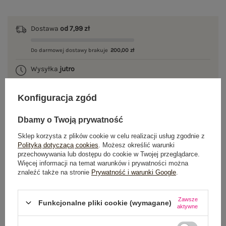
Dostawa
od 7,99 zł
Do darmowej dostawy brakuje
200,00 zł
Wysyłka
jutro
100 dni na zwrot
Konfiguracja zgód
Dbamy o Twoją prywatność
OPIS PRODUKTU
Sklep korzysta z plików cookie w celu realizacji usług zgodnie z
Polityką dotyczącą cookies
. Możesz określić warunki
przechowywania lub dostępu do cookie w Twojej przeglądarce.
GŁÓWNE PARAMETRY
Więcej informacji na temat warunków i prywatności można
znaleźć także na stronie
Prywatność i warunki Google
.
OPINIE O PRODUKCIE
(1)
Zawsze
Funkcjonalne pliki cookie (wymagane)
WYSYŁKA I DOSTAWA
aktywne